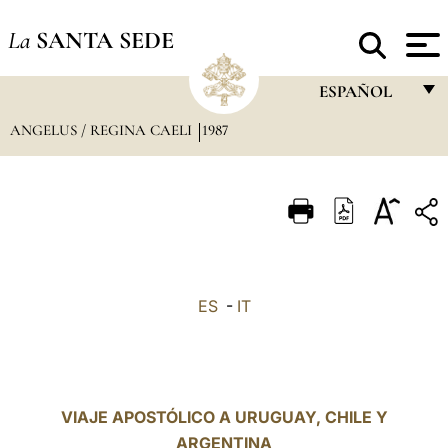
La
SANTA SEDE
ESPAÑOL
ANGELUS / REGINA CAELI
1987
FRANÇAIS
ENGLISH
ITALIANO
PORTUGUÊS
ESPAÑOL
ES
-
IT
DEUTSCH
POLSKI
العربيّة
VIAJE APOSTÓLICO A URUGUAY, CHILE Y
ARGENTINA
中文