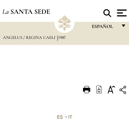
La
SANTA SEDE
ESPAÑOL
ANGELUS / REGINA CAELI
1987
FRANÇAIS
ENGLISH
ITALIANO
PORTUGUÊS
ESPAÑOL
DEUTSCH
POLSKI
العربيّة
ES
-
IT
中文