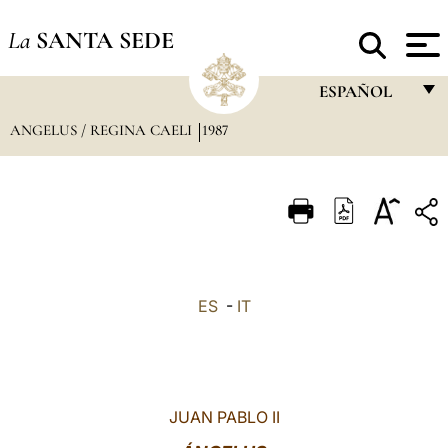
La
SANTA SEDE
ESPAÑOL
ANGELUS / REGINA CAELI
1987
FRANÇAIS
ENGLISH
ITALIANO
PORTUGUÊS
ESPAÑOL
ES
-
IT
DEUTSCH
POLSKI
العربيّة
JUAN PABLO II
中文