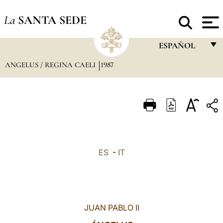
La
SANTA SEDE
ESPAÑOL
ANGELUS / REGINA CAELI
1987
FRANÇAIS
ENGLISH
ITALIANO
PORTUGUÊS
ESPAÑOL
ES
-
IT
DEUTSCH
POLSKI
العربيّة
JUAN PABLO II
中文