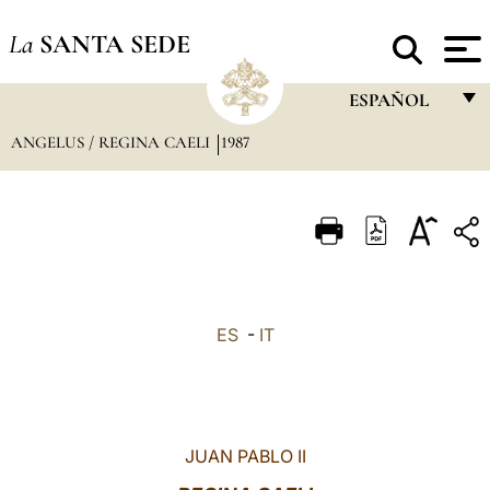
La
SANTA SEDE
ESPAÑOL
ANGELUS / REGINA CAELI
1987
FRANÇAIS
ENGLISH
ITALIANO
PORTUGUÊS
ESPAÑOL
ES
-
IT
DEUTSCH
POLSKI
العربيّة
JUAN PABLO II
中文