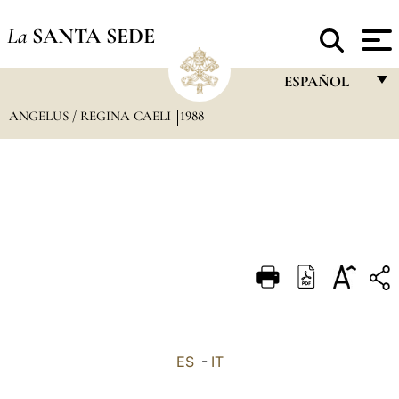
La
SANTA SEDE
ESPAÑOL
ANGELUS / REGINA CAELI
1988
FRANÇAIS
ENGLISH
ITALIANO
PORTUGUÊS
ESPAÑOL
DEUTSCH
POLSKI
العربيّة
ES
-
IT
中文