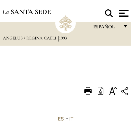
La
SANTA SEDE
ESPAÑOL
ANGELUS / REGINA CAELI
1993
FRANÇAIS
ENGLISH
ITALIANO
PORTUGUÊS
ESPAÑOL
DEUTSCH
POLSKI
العربيّة
ES
-
IT
中文