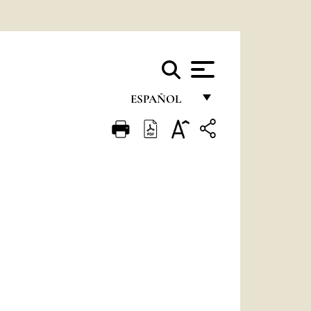
ESPAÑOL
FRANÇAIS
ENGLISH
ITALIANO
PORTUGUÊS
ESPAÑOL
DEUTSCH
POLSKI