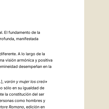
العربيّة
中文
LATINE
ral. El fundamento de la
profunda, manifestada
iferente. A lo largo de la
una visión armónica y positiva
 femineidad desempeñan en la
.],
varón y mujer los creó
»
no sólo en su igualdad de
e la constitución del ser
s personas como hombres y
atore Romano
, edición en