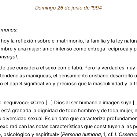
Domingo 26 de junio de 1994
ermanas
:
hoy la reflexión sobre el matrimonio, la familia y la ley natu
hombre y una mujer: amor intenso como entrega recíproca y 
onyugal
.
 de que considera el sexo como tabú. Pero la verdad es muy d
s tendencias maniqueas, el pensamiento cristiano desarrolló 
 el papel significativo y precioso que la masculinidad y la
inequívoco: «Creó [...] Dios al ser humano a imagen suya [..
n está grabada la dignidad de todo hombre y de toda mujer, 
u diversidad sexual. Es un dato que caracteriza profundament
sexo radican las notas características que constituyen a la
, psicológico y espiritual» (
Persona humana
, 1; cf.
L'Osserv