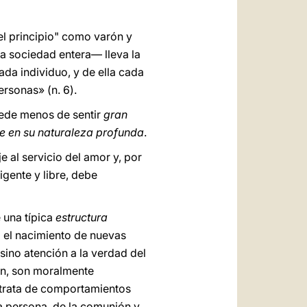
el principio" como varón y
a sociedad entera— lleva la
ada individuo, y de ella cada
rsonas» (n. 6).
puede menos de sentir
gran
e en su naturaleza profunda
.
e al servicio del amor y, por
igente y libre, debe
 una típica
estructura
o el nacimiento de nuevas
sino atención a la verdad del
zón, son moralmente
e trata de comportamientos
la persona, de la comunión y