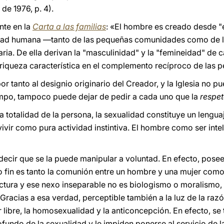
de 1976, p. 4).
nte en la
Carta a las familias
: «El hombre es creado desde "
ividad humana —tanto de las pequeñas comunidades como de l
aria. De ella derivan la "masculinidad" y la "femineidad" de c
queza característica en el complemento recíproco de las pe
or tanto al designio originario del Creador, y la Iglesia no 
empo, tampoco puede dejar de pedir a cada uno que la
respet
 totalidad de la persona, la sexualidad constituye un lenguaj
ivir como pura actividad instintiva. El hombre como ser intel
decir que se la puede manipular a voluntad. En efecto, posee
o fin es tanto la comunión entre un hombre y una mujer com
ctura y ese nexo inseparable no es biologismo o moralismo, 
 Gracias a esa verdad, perceptible también a la luz de la ra
 libre, la homosexualidad y la anticoncepción. En efecto, s
ofundo de la sexualidad y le impiden ponerse al servicio de 