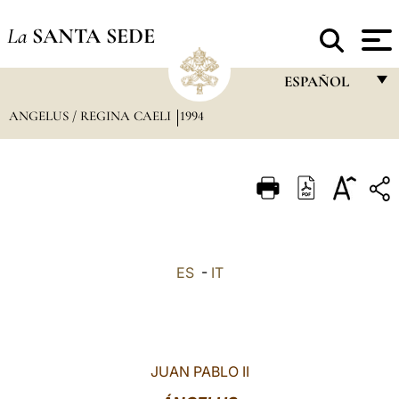
La
SANTA SEDE
ESPAÑOL
ANGELUS / REGINA CAELI
1994
FRANÇAIS
ENGLISH
ITALIANO
PORTUGUÊS
ESPAÑOL
ES
-
IT
DEUTSCH
POLSKI
العربيّة
JUAN PABLO II
中文