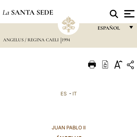
La
SANTA SEDE
ESPAÑOL
ANGELUS / REGINA CAELI
1994
FRANÇAIS
ENGLISH
ITALIANO
PORTUGUÊS
ESPAÑOL
ES
-
IT
DEUTSCH
POLSKI
العربيّة
JUAN PABLO II
中文