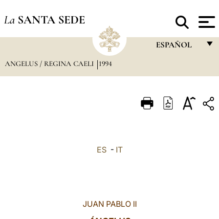
La
SANTA SEDE
ESPAÑOL
ANGELUS / REGINA CAELI
1994
FRANÇAIS
ENGLISH
ITALIANO
PORTUGUÊS
ESPAÑOL
ES
-
IT
DEUTSCH
POLSKI
العربيّة
JUAN PABLO II
中文