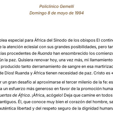
Policlínico Gemelli
Domingo 8 de mayo de 1994
lea especial para África del Sínodo de los obispos El contin
e la atención eclesial con sus grandes posibilidades, pero 
icias procedentes de
Ruanda
han ensombrecido los comienzos
ún la paz. Quisiera renovar hoy, una vez más, mi llamamiento
n producido tanto derramamiento de sangre en esa martiriza
 Dios! Ruanda y África tienen necesidad de paz. Cristo es 
 un gran desafío al aproximarse el tercer milenio de la fe: 
 a un esfuerzo más generoso en favor de la promoción human
uertas de África
. ¡África, acógelo! Deja que camine en todos 
n antiguos. Él, que conoce muy bien el corazón del hombre, 
a auténtica libertad y del respeto seguro de la dignidad human