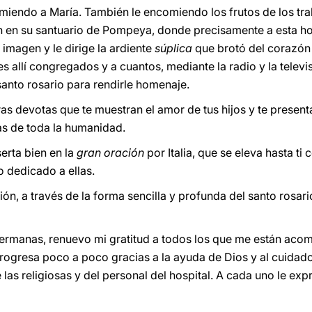
miendo a María. También le encomiendo los frutos de los tra
en en su santuario de Pompeya, donde precisamente a esta ho
imagen y le dirige la ardiente
súplica
que brotó del corazón 
es allí congregados y a cuantos, mediante la radio y la telev
 santo rosario para rendirle homenaje.
as devotas que te muestran el amor de tus hijos y te presenta
as de toda la humanidad.
serta bien en la
gran oración
por Italia, que se eleva hasta t
o dedicado a ellas.
ión, a través de la forma sencilla y profunda del santo rosario
rmanas, renuevo mi gratitud a todos los que me están aco
rogresa poco a poco gracias a la ayuda de Dios y al cuidado 
las religiosas y del personal del hospital. A cada uno le ex