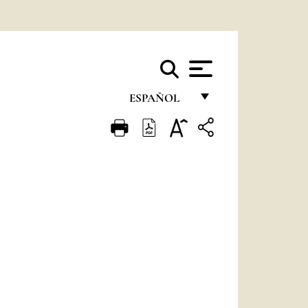
ESPAÑOL
FRANÇAIS
ENGLISH
ITALIANO
PORTUGUÊS
ESPAÑOL
DEUTSCH
POLSKI