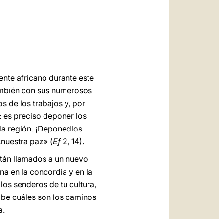
العربيّة
中文
LATINE
ente africano durante este
también con sus numerosos
 de los trabajos y, por
: es preciso deponer los
da región. ¡Deponedlos
«nuestra paz» (
Ef
2, 14).
están llamados a un nuevo
a en la concordia y en la
los senderos de tu cultura,
sabe cuáles son los caminos
a.