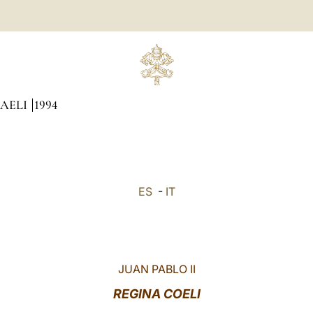
CAELI
1994
ES
-
IT
JUAN PABLO II
REGINA COELI