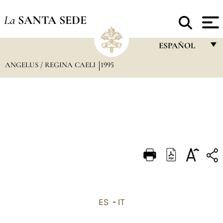
La
SANTA SEDE
ESPAÑOL
ANGELUS / REGINA CAELI
1995
FRANÇAIS
ENGLISH
ITALIANO
PORTUGUÊS
ESPAÑOL
DEUTSCH
POLSKI
العربيّة
ES
-
IT
中文