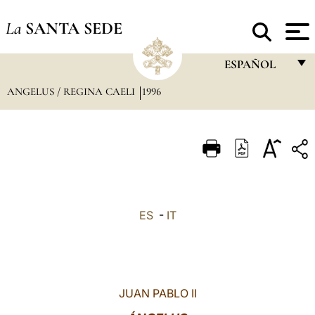
La
SANTA SEDE
ESPAÑOL
ANGELUS / REGINA CAELI
1996
FRANÇAIS
ENGLISH
ITALIANO
PORTUGUÊS
ESPAÑOL
ES
-
IT
DEUTSCH
POLSKI
العربيّة
JUAN PABLO II
中文