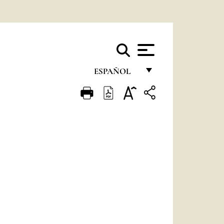
ESPAÑOL
FRANÇAIS
ENGLISH
ITALIANO
PORTUGUÊS
ESPAÑOL
DEUTSCH
POLSKI