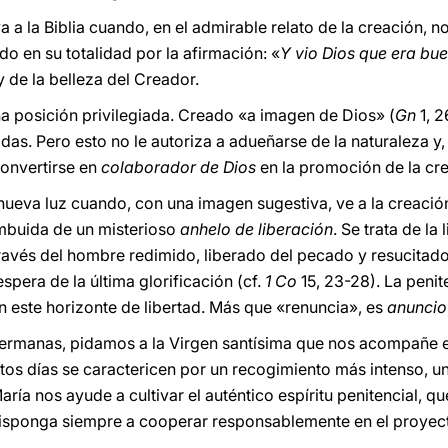
a a la Biblia cuando, en el admirable relato de la creación, no
o en su totalidad por la afirmación: «
Y vio Dios que era bu
y de la belleza del Creador.
na posición privilegiada. Creado «a imagen de Dios» (
Gn
1, 2
das. Pero esto no le autoriza a adueñarse de la naturaleza y
convertirse en
colaborador de Dios
en la promoción de la cre
eva luz cuando, con una imagen sugestiva, ve a la creación
 imbuida de un misterioso
anhelo de liberación
. Se trata de l
 través del hombre redimido, liberado del pecado y resucitado
spera de la última glorificación (cf.
1 Co
15, 23-28). La penite
n este horizonte de libertad. Más que «renuncia», es
anuncio
ermanas, pidamos a la Virgen santísima que nos acompañe 
tos días se caractericen por un recogimiento más intenso, un
ía nos ayude a cultivar el auténtico espíritu penitencial, q
 disponga siempre a cooperar responsablemente en el proyec