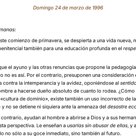
Domingo 24 de marzo de 1996
rmanas:
n este comienzo de primavera, se despierta a una vida nueva,
a penitencial también para una educación profunda en el
respe
que el ayuno y las otras renuncias que propone la pedagogía 
ro no es así. Por el contrario, presuponen una consideración
 contra la intemperancia y la avidez, oponiéndose al
sentid
hombre a hacerse dueño absoluto de cuanto lo rodea. ¿Cómo 
«cultura de dominio», existe también un uso incorrecto de la
io y no se detiene ni siquiera ante la amenaza del
desastre ec
l contrario, ayudan al hombre a abrirse a Dios y a sus herman
usta perspectiva. Le enseñan a
usarlas sin abusar de ellas
, y 
do no sólo a su goce inmediato, sino también al futuro.