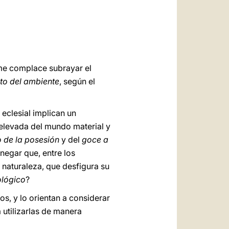
العربيّة
中文
LATINE
 me complace subrayar el
to del ambiente
, según el
eclesial implican un
 elevada del mundo material y
o de la posesión
y del
goce a
negar que, entre los
 naturaleza, que desfigura su
ológico
?
os, y lo orientan a considerar
a utilizarlas de manera