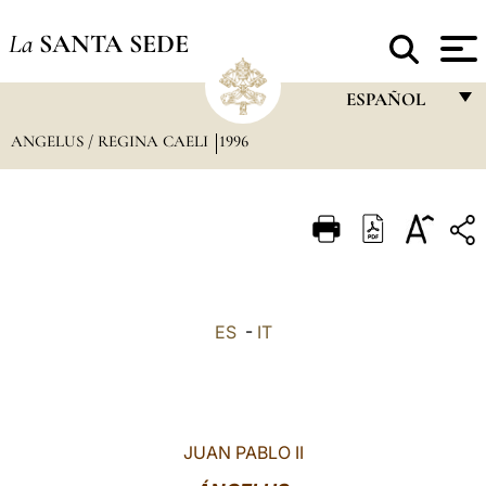
La
SANTA SEDE
ESPAÑOL
ANGELUS / REGINA CAELI
1996
FRANÇAIS
ENGLISH
ITALIANO
PORTUGUÊS
ESPAÑOL
ES
-
IT
DEUTSCH
POLSKI
العربيّة
JUAN PABLO II
中文