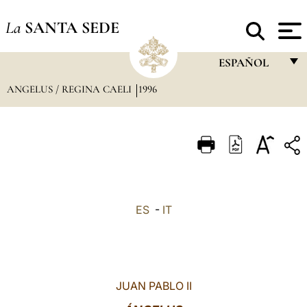
La
SANTA SEDE
ESPAÑOL
ANGELUS / REGINA CAELI
1996
FRANÇAIS
ENGLISH
ITALIANO
PORTUGUÊS
ESPAÑOL
ES
-
IT
DEUTSCH
POLSKI
العربيّة
JUAN PABLO II
中文