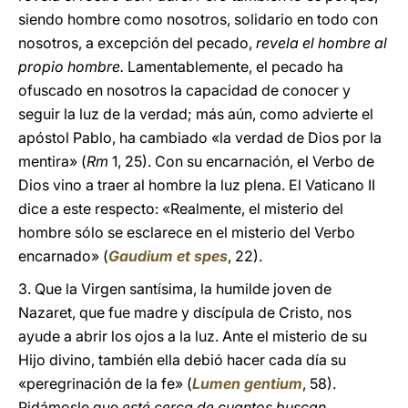
siendo hombre como nosotros, solidario en todo con
nosotros, a excepción del pecado,
revela el hombre al
propio hombre.
Lamentablemente, el pecado ha
ofuscado en nosotros la capacidad de conocer y
seguir la luz de la verdad; más aún, como advierte el
apóstol Pablo, ha cambiado «la verdad de Dios por la
mentira» (
Rm
1, 25). Con su encarnación, el Verbo de
Dios vino a traer al hombre la luz plena. El Vaticano II
dice a este respecto: «Realmente, el misterio del
hombre sólo se esclarece en el misterio del Verbo
encarnado» (
Gaudium et spes
, 22).
3. Que la Virgen santísima, la humilde joven de
Nazaret, que fue madre y discípula de Cristo, nos
ayude a abrir los ojos a la luz. Ante el misterio de su
Hijo divino, también ella debió hacer cada día su
«peregrinación de la fe» (
Lumen gentium
, 58).
Pidámosle que
esté cerca de cuantos buscan