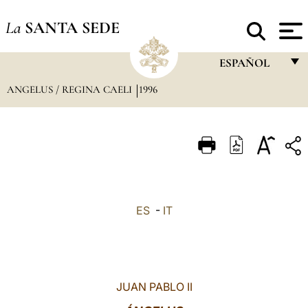
La
SANTA SEDE
ESPAÑOL
ANGELUS / REGINA CAELI
1996
FRANÇAIS
ENGLISH
ITALIANO
PORTUGUÊS
ESPAÑOL
ES
-
IT
DEUTSCH
POLSKI
العربيّة
JUAN PABLO II
中文