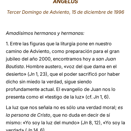
ÁNGELUS
LATINE
Tercer Domingo de Adviento, 15 de diciembre de 1996
Amadísimos hermanos y hermanas:
1. Entre las figuras que la liturgia pone en nuestro
camino de Adviento, como preparación para el gran
jubileo del año 2000, encontramos hoy a
san Juan
Bautista
. Hombre austero, «voz del que dama en el
desierto» (
Jn
1, 23), que el poder sacrificó por haber
dicho sin miedo la verdad, sigue siendo
profundamente actual. El evangelio de Juan nos lo
presenta como el «testigo de la luz» (cf.
Jn
1, 6).
La luz que nos señala no es sólo una verdad moral;
es
la persona de Cristo
, que no duda en decir de sí
mismo: «Yo soy la luz del mundo» (
Jn
8, 12), «Yo soy la
verdad» (
Jn
14, 6).