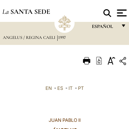
La
SANTA SEDE
ESPAÑOL
ANGELUS / REGINA CAELI
1997
FRANÇAIS
ENGLISH
ITALIANO
PORTUGUÊS
ESPAÑOL
EN
-
ES
-
IT
-
PT
DEUTSCH
POLSKI
العربيّة
JUAN PABLO II
中文