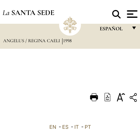
La
SANTA SEDE
ESPAÑOL
ANGELUS / REGINA CAELI
1998
FRANÇAIS
ENGLISH
ITALIANO
PORTUGUÊS
ESPAÑOL
DEUTSCH
POLSKI
العربيّة
EN
-
ES
-
IT
-
PT
中文