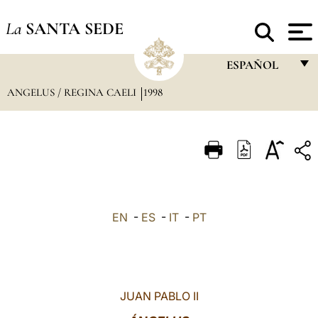
La
SANTA SEDE
ESPAÑOL
ANGELUS / REGINA CAELI
1998
FRANÇAIS
ENGLISH
ITALIANO
PORTUGUÊS
ESPAÑOL
EN
-
ES
-
IT
-
PT
DEUTSCH
POLSKI
العربيّة
JUAN PABLO II
中文