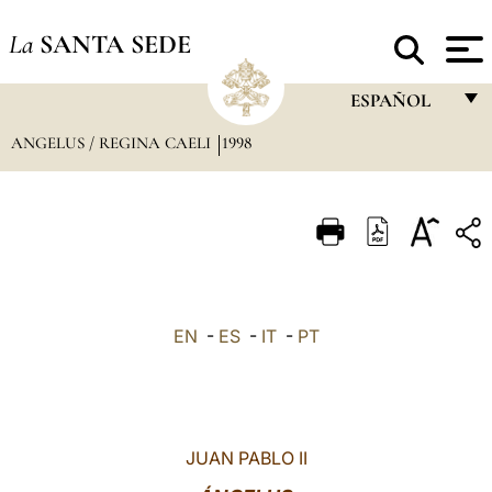
La
SANTA SEDE
ESPAÑOL
ANGELUS / REGINA CAELI
1998
FRANÇAIS
ENGLISH
ITALIANO
PORTUGUÊS
ESPAÑOL
EN
-
ES
-
IT
-
PT
DEUTSCH
POLSKI
العربيّة
JUAN PABLO II
中文