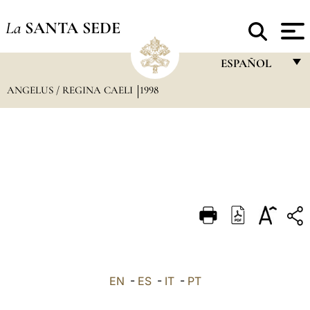
La
SANTA SEDE
ESPAÑOL
ANGELUS / REGINA CAELI
1998
FRANÇAIS
ENGLISH
ITALIANO
PORTUGUÊS
ESPAÑOL
DEUTSCH
POLSKI
العربيّة
EN
-
ES
-
IT
-
PT
中文