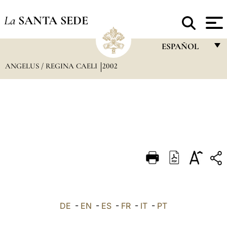
La
SANTA SEDE
ESPAÑOL
ANGELUS / REGINA CAELI
2002
FRANÇAIS
ENGLISH
ITALIANO
PORTUGUÊS
ESPAÑOL
DEUTSCH
POLSKI
العربيّة
DE
-
EN
-
ES
-
FR
-
IT
-
PT
中文