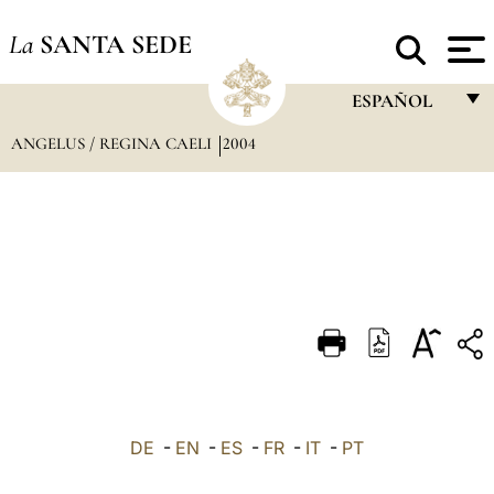
La
SANTA SEDE
ESPAÑOL
ANGELUS / REGINA CAELI
2004
FRANÇAIS
ENGLISH
ITALIANO
PORTUGUÊS
ESPAÑOL
DEUTSCH
POLSKI
العربيّة
DE
-
EN
-
ES
-
FR
-
IT
-
PT
中文