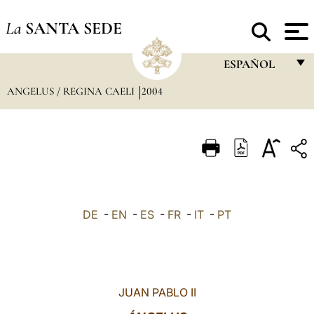
La
SANTA SEDE
ESPAÑOL
ANGELUS / REGINA CAELI
2004
FRANÇAIS
ENGLISH
ITALIANO
PORTUGUÊS
ESPAÑOL
DE
-
EN
-
ES
-
FR
-
IT
-
PT
DEUTSCH
POLSKI
العربيّة
JUAN PABLO II
中文