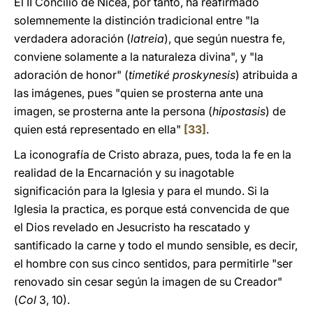
El II Concilio de Nicea, por tanto, ha reafirmado
solemnemente la distinción tradicional entre "la
verdadera adoración (
latreia
), que según nuestra fe,
conviene solamente a la naturaleza divina", y "la
adoración de honor" (
timetiké proskynesis
) atribuida a
las imágenes, pues "quien se prosterna ante una
imagen, se prosterna ante la persona (
hipostasis
) de
quien está representado en ella"
[33]
.
La iconografía de Cristo abraza, pues, toda la fe en la
realidad de la Encarnación y su inagotable
significación para la Iglesia y para el mundo. Si la
Iglesia la practica, es porque está convencida de que
el Dios revelado en Jesucristo ha rescatado y
santificado la carne y todo el mundo sensible, es decir,
el hombre con sus cinco sentidos, para permitirle "ser
renovado sin cesar según la imagen de su Creador"
(
Col
3, 10).