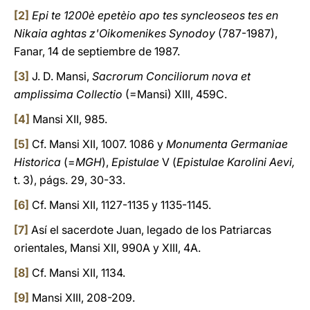
[2]
Epi te 1200è epetèio apo tes syncleoseos tes en
Nikaia aghtas z'Oikomenikes Synodoy
(787-1987),
Fanar, 14 de septiembre de 1987.
[3]
J. D. Mansi,
Sacrorum Conciliorum nova et
amplissima Collectio
(=Mansi) XIII, 459C.
[4]
Mansi XII, 985.
[5]
Cf. Mansi XII, 1007. 1086 y
Monumenta Germaniae
Historica
(=
MGH
),
Epistulae
V (
Epistulae Karolini Aevi,
t. 3), págs. 29, 30-33.
[6]
Cf. Mansi XII, 1127-1135 y 1135-1145.
[7]
Así el sacerdote Juan, legado de los Patriarcas
orientales, Mansi XII, 990A y XIII, 4A.
[8]
Cf. Mansi XII, 1134.
[9]
Mansi XIII, 208-209.