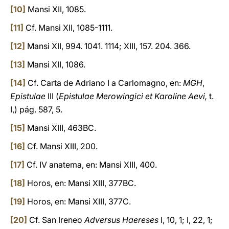
[10]
Mansi XII, 1085.
[11]
Cf. Mansi XII, 1085-1111.
[12]
Mansi XII, 994. 1041. 1114; XIII, 157. 204. 366.
[13]
Mansi XII, 1086.
[14]
Cf. Carta de Adriano I a Carlomagno, en:
MGH
,
Epistulae
III (
Epistulae Merowingici et Karoline Aevi,
t.
I,) pág. 587, 5.
[15]
Mansi XIII, 463BC.
[16]
Cf. Mansi XIII, 200.
[17]
Cf. IV anatema, en: Mansi XIII, 400.
[18]
Horos, en: Mansi XIII, 377BC.
[19]
Horos, en: Mansi XIII, 377C.
[20]
Cf. San Ireneo
Adversus Haereses
I, 10, 1; I, 22, 1;