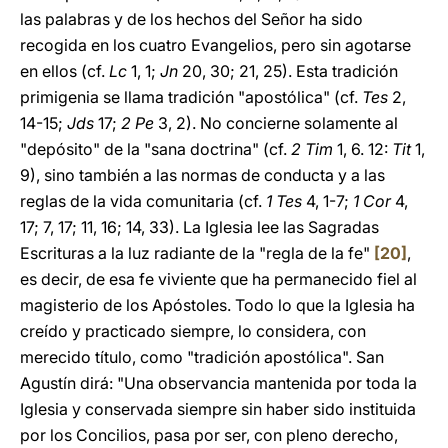
las palabras y de los hechos del Señor ha sido
recogida en los cuatro Evangelios, pero sin agotarse
en ellos (cf.
Lc
1, 1;
Jn
20, 30; 21, 25). Esta tradición
primigenia se llama tradición "apostólica" (cf.
Tes
2,
14-15;
Jds
17;
2 Pe
3, 2). No concierne solamente al
"depósito" de la "sana doctrina" (cf.
2 Tim
1, 6. 12:
Tit
1,
9), sino también a las normas de conducta y a las
reglas de la vida comunitaria (cf.
1 Tes
4, 1-7;
1 Cor
4,
17; 7, 17; 11, 16; 14, 33). La Iglesia lee las Sagradas
Escrituras a la luz radiante de la "regla de la fe"
[20]
,
es decir, de esa fe viviente que ha permanecido fiel al
magisterio de los Apóstoles. Todo lo que la Iglesia ha
creído y practicado siempre, lo considera, con
merecido título, como "tradición apostólica". San
Agustín dirá: "Una observancia mantenida por toda la
Iglesia y conservada siempre sin haber sido instituida
por los Concilios, pasa por ser, con pleno derecho,