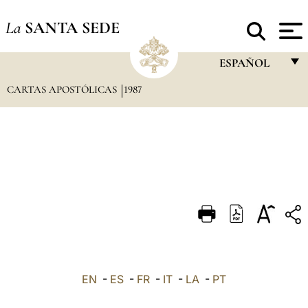
La
SANTA SEDE
ESPAÑOL
CARTAS APOSTÓLICAS
1987
FRANÇAIS
ENGLISH
ITALIANO
PORTUGUÊS
ESPAÑOL
DEUTSCH
POLSKI
العربيّة
EN
-
ES
-
FR
-
IT
-
LA
-
PT
中文