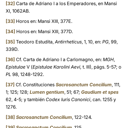
[32]
Carta de Adriano I a los Emperadores, en Mansi
XI, 1062AB.
[33]
Horos en: Mansi XIII, 377E.
[34]
Horos en: Mansi XIII, 377D.
[35]
Teodoro Estudita,
Antirrheticus
, 1, 10, en:
PG
, 99,
339D.
[36]
Cf. Carta de Adriano I a Carlomagno, en:
MGH
,
Epistulae
V (
Epistulae Karolini Aevi,
t. III), págs. 5-57; o
PL
98, 1248-1292.
[37]
Cf. Constituciones
Sacrosanctum Concilium
, 111,
1; 125; 128;
Lumen gentium
, 51; 67;
Gaudium et spes
62, 4-5; y también
Codex Iuris Canonici
, can. 1255 y
1276.
[38]
Sacrosanctum Concilium
, 122-124.
[39]
Sacrosanctum Concilium
, 125.