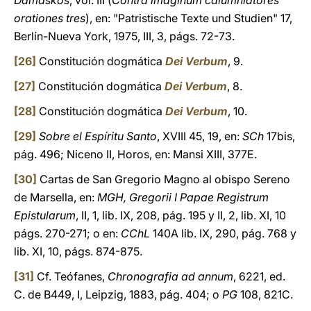
Damaskos
, vol. III (
Contra imaginum calumniatores
orationes tres
), en: "Patristische Texte und Studien" 17,
Berlín-Nueva York, 1975, III, 3, págs. 72-73.
[26]
Constitución dogmática
Dei Verbum
, 9.
[27]
Constitución dogmática
Dei Verbum
, 8.
[28]
Constitución dogmática
Dei Verbum
, 10.
[29]
Sobre el Espíritu Santo
, XVIII 45, 19, en:
SCh
17bis,
pág. 496; Niceno II, Horos, en: Mansi XIII, 377E.
[30]
Cartas de San Gregorio Magno al obispo Sereno
de Marsella, en:
MGH, Gregorii I Papae Registrum
Epistularum
, II, 1, lib. IX, 208, pág. 195 y II, 2, lib. XI, 10
págs. 270-271; o en:
CChL
140A lib. IX, 290, pág. 768 y
lib. XI, 10, págs. 874-875.
[31]
Cf. Teófanes,
Chronografia ad annum
, 6221, ed.
C. de B449, I, Leipzig, 1883, pág. 404; o
PG
108, 821C.