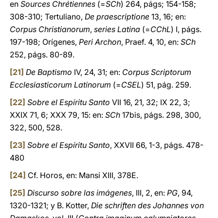
en
Sources Chrétiennes
(=
SCh
) 264, págs; 154-158;
308-310; Tertuliano,
De praescriptione
13, 16; en:
Corpus Christianorum
,
series Latina
(=
CChL
) I, págs.
197-198; Orígenes,
Peri Archon
, Praef. 4, 10, en:
SCh
252, págs. 80-89.
[21]
De Baptismo
IV, 24, 31; en:
Corpus Scriptorum
Ecclesiasticorum Latinorum
(=
CSEL
) 51, pág. 259.
[22]
Sobre el Espíritu Santo
VII 16, 21, 32; IX 22, 3;
XXIX 71, 6; XXX 79, 15: en:
SCh
17bis, págs. 298, 300,
322, 500, 528.
[23]
Sobre el Espíritu Santo
, XXVII 66, 1-3, págs. 478-
480
[24]
Cf. Horos, en: Mansi XIII, 378E.
[25]
Discurso sobre las imágenes
, III, 2, en:
PG
, 94,
1320-1321; y B. Kotter,
Die schriften des Johannes von