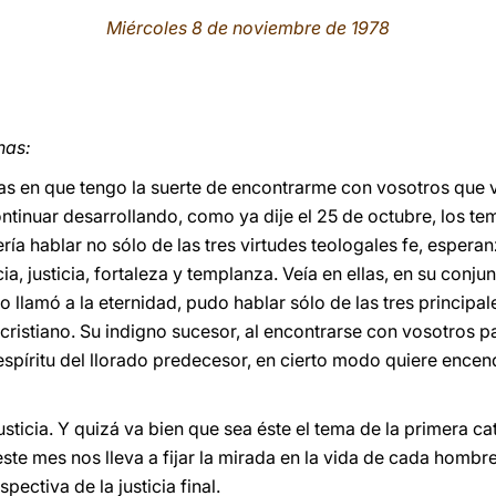
Miércoles 8 de noviembre de 1978
nas:
ias en que tengo la suerte de encontrarme con vosotros que v
ontinuar desarrollando, como ya dije el 25 de octubre, los 
ería hablar no sólo de las tres virtudes teologales fe, espera
ia, justicia, fortaleza y templanza. Veía en ellas, en su conj
o llamó a la eternidad, pudo hablar sólo de las tres principal
 cristiano. Su indigno sucesor, al encontrarse con vosotros p
espíritu del llorado predecesor, en cierto modo quiere encen
usticia. Y quizá va bien que sea éste el tema de la primera c
ste mes nos lleva a fijar la mirada en la vida de cada hombre 
ectiva de la justicia final.