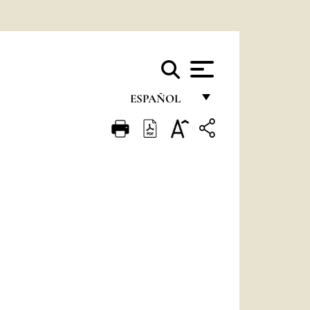
ESPAÑOL
FRANÇAIS
ENGLISH
ITALIANO
PORTUGUÊS
ESPAÑOL
DEUTSCH
POLSKI