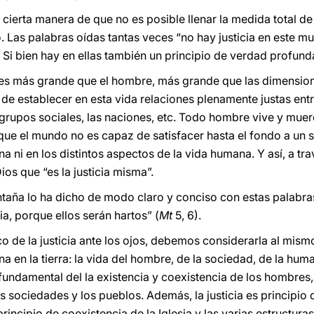
erta manera de que no es posible llenar la medida total de la
 Las palabras oídas tantas veces “no hay justicia en este mu
 Si bien hay en ellas también un principio de verdad profund
a es más grande que el hombre, más grande que las dimension
 de establecer en esta vida relaciones plenamente justas ent
 grupos sociales, las naciones, etc. Todo hombre vive y muer
orque el mundo no es capaz de satisfacer hasta el fondo a un
na ni en los distintos aspectos de la vida humana. Y así, a t
ios que “es la justicia misma”.
taña lo ha dicho de modo claro y conciso con estas palabra
ia, porque ellos serán hartos” (
Mt
5, 6).
co de la justicia ante los ojos, debemos considerarla al mis
 en la tierra: la vida del hombre, de la sociedad, de la hum
io fundamental del la existencia y coexistencia de los hombre
ociedades y los pueblos. Además, la justicia es principio de 
incipio de coexistencia de la Iglesia y las varias estructuras 