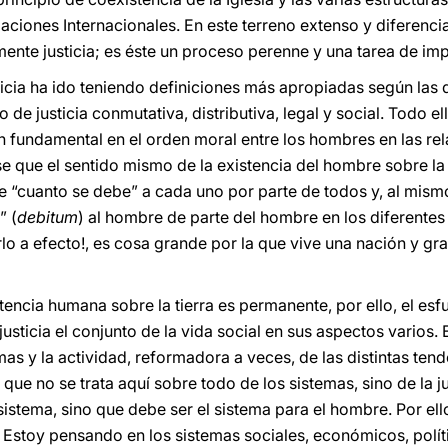
aciones Internacionales. En este terreno extenso y diferenci
nte justicia; es éste un proceso perenne y una tarea de im
usticia ha ido teniendo definiciones más apropiadas según las d
 de justicia conmutativa, distributiva, legal y social. Todo e
ión fundamental en el orden moral entre los hombres en las re
e que el sentido mismo de la existencia del hombre sobre la t
te “cuanto se debe” a cada uno por parte de todos y, al mism
” (
debitum
) al hombre de parte del hombre en los diferentes
arlo a efecto!, es cosa grande por la que vive una nación y gra
stencia humana sobre la tierra es permanente, por ello, el esf
usticia el conjunto de la vida social en sus aspectos varios.
as y la actividad, reformadora a veces, de las distintas tend
que no se trata aquí sobre todo de los sistemas, sino de la j
sistema, sino que debe ser el sistema para el hombre. Por el
 Estoy pensando en los sistemas sociales, económicos, polít