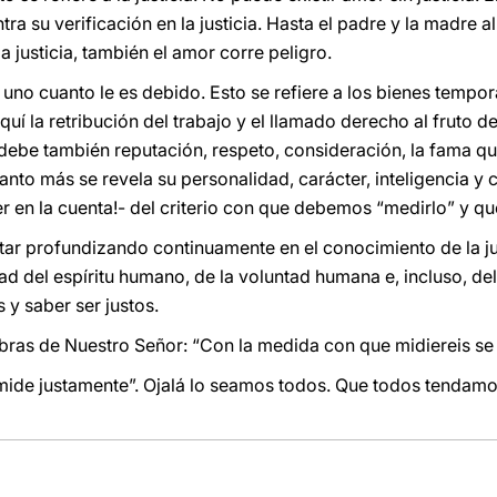
a su verificación en la justicia. Hasta el padre y la madre al
la justicia, también el amor corre peligro.
a uno cuanto le es debido. Esto se refiere a los bienes tempor
í la retribución del trabajo y el llamado derecho al fruto del
 debe también reputación, respeto, consideración, la fama q
to más se revela su personalidad, carácter, inteligencia y
 en la cuenta!- del criterio con que debemos “medirlo” y qué 
star profundizando continuamente en el conocimiento de la jus
dad del espíritu humano, de la voluntad humana e, incluso, d
 y saber ser justos.
ras de Nuestro Señor: “Con la medida con que midiereis se 
ide justamente”. Ojalá lo seamos todos. Que todos tendamo