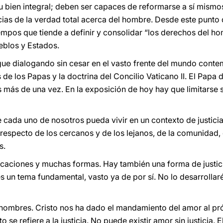
su bien integral; deben ser capaces de reformarse a sí mismo
ias de la verdad total acerca del hombre. Desde este punto d
empos que tiende a definir y consolidar “los derechos del hom
eblos y Estados.
sigue dialogando sin cesar en el vasto frente del mundo con
de los Papas y la doctrina del Concilio Vaticano II. El Papa
 más de una vez. En la exposición de hoy hay que limitarse s
e cada uno de nosotros pueda vivir en un contexto de justici
a respecto de los cercanos y de los lejanos, de la comunidad,
s.
icaciones y muchas formas. Hay también una forma de justicia
s un tema fundamental, vasto ya de por sí. No lo desarrollar
ombres. Cristo nos ha dado el mandamiento del amor al pr
e refiere a la justicia. No puede existir amor sin justicia. El