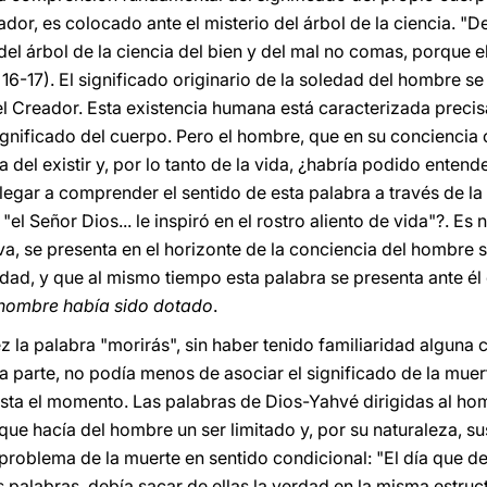
ador, es colocado ante el misterio del árbol de la ciencia. "D
el árbol de la ciencia del bien y del mal no comas, porque el
 16-17). El significado originario de la soledad del hombre s
 el Creador. Esta existencia humana está caracterizada preci
nificado del cuerpo. Pero el hombre, que en su conciencia 
 del existir y, por lo tanto de la vida, ¿habría podido entend
llegar a comprender el sentido de esta palabra a través de la
el Señor Dios... le inspiró en el rostro aliento de vida"?. Es
, se presenta en el horizonte de la conciencia del hombre s
idad, y que al mismo tiempo esta palabra se presenta ante é
l hombre había sido dotado
.
 la palabra "morirás", sin haber tenido familiaridad alguna c
ra parte, no podía menos de asociar el significado de la mue
asta el momento. Las palabras de Dios-Yahvé dirigidas al h
, que hacía del hombre un ser limitado y, por su naturaleza, s
problema de la muerte en sentido condicional: "El día que de 
palabras, debía sacar de ellas la verdad en la misma estructu