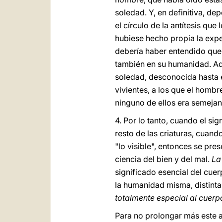
soledad. Y, en definitiva, de
el círculo de la antítesis que
hubiese hecho propia la expe
debería haber entendido que e
también en su humanidad. Ad
soledad, desconocida hasta e
vivientes, a los que el hom
ninguno de ellos era semejant
4.
Por lo tanto, cuando el sig
resto de las criaturas, cuan
"lo visible", entonces se pre
ciencia del bien y del mal.
La
significado esencial del cue
la humanidad misma, distinta 
totalmente especial al cuerpo
Para no prolongar más este an