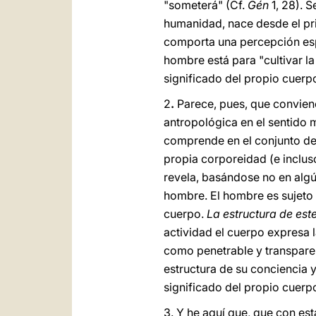
"someterá" (Cf.
Gén
1, 28). S
humanidad, nace desde el pr
comporta una percepción esp
hombre está para "cultivar la
significado del propio cuerp
2
.
Parece, pues, que convien
antropológica en el sentido m
comprende en el conjunto del
propia corporeidad (e inclus
revela, basándose no en algún
hombre. El hombre es sujeto 
cuerpo.
La estructura de est
actividad el cuerpo expresa l
como penetrable y transparen
estructura de su conciencia 
significado del propio cuerp
3.
Y he aquí que, que con es