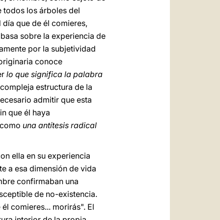
e todos los árboles del
 día que de él comieres,
e basa sobre la experiencia de
samente por la subjetividad
originaria conoce
er
lo que significa la palabra
 compleja estructura de la
 necesario admitir que esta
in que él haya
l como
una antítesis radical
on ella en su experiencia
rte a esa dimensión de vida
ombre confirmaban una
usceptible de no-existencia.
él comieres... morirás". El
ra interior de la propia