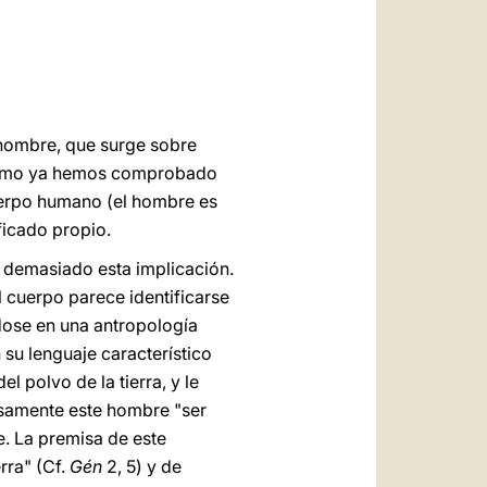
العربيّة
中文
LATINE
 hombre, que surge sobre
, como ya hemos comprobado
cuerpo humano (el hombre es
ficado propio.
r demasiado esta implicación.
l cuerpo parece identificarse
dose en una antropología
n su lenguaje característico
 polvo de la tierra, y le
isamente este hombre "ser
e. La premisa de este
rra" (Cf.
Gén
2, 5) y de