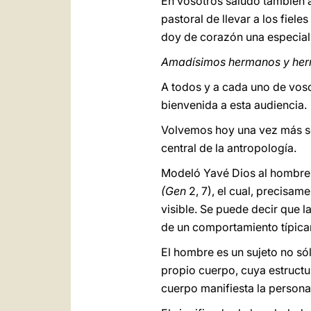
En vosotros saludo también a
pastoral de llevar a los fiel
doy de corazón una especial
Amadísimos hermanos y he
A todos y a cada uno de voso
bienvenida a esta audiencia.
Volvemos hoy una vez más sob
central de la antropología.
Modeló Yavé Dios al hombre de
(Gen
2,
7), el cual, precisa
visible. Se puede decir que l
de un comportamiento típic
El hombre es un sujeto no só
propio cuerpo, cuya
estructu
cuerpo manifiesta la persona