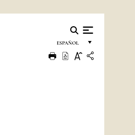
ESPAÑOL
FRANÇAIS
ENGLISH
ITALIANO
PORTUGUÊS
ESPAÑOL
DEUTSCH
POLSKI