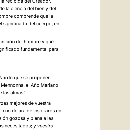
cia recibida del Creador.
 la ciencia del bien y del
 hombre comprende que la
l significado del cuerpo, en
efinición del hombre y qué
significado fundamental para
e Nardó que se proponen
o Mennonna, el Año Mariano
 las almas.'
erzas mejores de vuestra
n no dejará de inspiraros en
sión
gozosa y plena a las
os necesitados;
y vuestra