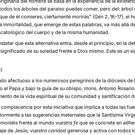
originaria del hombre se basa en la experiencia de la existen
odos los árboles del paraíso puedes comer, pero del: árbol de
que de él comieres, ciertamente morirás"
(Gén
2, 16-17), el
 la inmortalidad, que emerge de estas palabras, va más allá de
escatológico del cuerpo y de la misma humanidad.
atar que esta alternativa entra, desde el principio, en la d
l significado de su soledad frente a Dios mismo. Este es un 
a)
ludo afectuoso a los numerosos peregrinos de la diócesis d
 al Papa y bajo la guía de su obispo, mons.
Antonio Rosari
nto de la vida espiritual de su comunidad y santificación de
 complacencia por esta iniciativa que implica a todas las fu
iormente a las sugerencias maternales que la Santísima Virge
timoniéis frente al mundo
vuestra fe
que se concrete en adhe
aje de Jesús;
vuestra caridad
generosa y activa con todos l