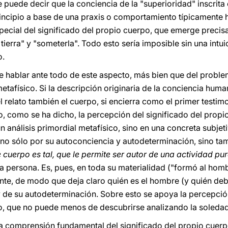
e puede decir que la conciencia de la "superioridad" inscrita 
incipio a base de una praxis o comportamiento típicamente 
ecial del significado del propio cuerpo, que emerge precis
 tierra" y "someterla". Todo esto sería imposible sin una int
o.
e hablar ante todo de este aspecto, más bien que del probl
etafísico. Si la descripción originaria de la conciencia huma
 relato también el cuerpo, si encierra como el primer testim
o, como se ha dicho, la percepción del significado del propi
 análisis primordial metafísico, sino en una concreta subjeti
no sólo por su autoconciencia y autodeterminación, sino ta
e cuerpo es tal, que le permite ser autor de una actividad 
a persona. Es, pues, en toda su materialidad ("formó al hombr
te, de modo que deja claro quién es el hombre (y quién deber
y de su autodeterminación. Sobre esto se apoya la percepci
o, que no puede menos de descubrirse analizando la soledad
ta comprensión fundamental del significado del propio cuerp