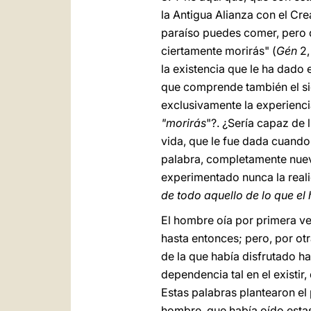
la Antigua Alianza con el Cre
paraíso puedes comer, pero d
ciertamente morirás" (
Gén
2,
la existencia que le ha dado
que comprende también el sig
exclusivamente la experiencia
"morirás
"?. ¿Sería capaz de 
vida, que le fue dada cuando "
palabra, completamente nueva
experimentado nunca la real
de todo aquello de lo que e
El hombre oía por primera vez
hasta entonces; pero, por ot
de la que había disfrutado h
dependencia tal en el existir
Estas palabras plantearon el 
hombre, que había oído estas 