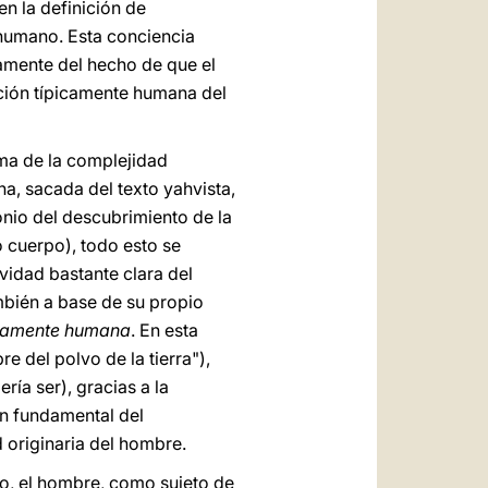
en la definición de
humano. Esta conciencia
amente del hecho de que el
uición típicamente humana del
ema de la complejidad
na, sacada del texto yahvista,
onio del descubrimiento de la
o cuerpo), todo esto se
vidad bastante clara del
mbién a base de su propio
puramente humana
. En esta
e del polvo de la tierra"),
ía ser), gracias a la
ón fundamental del
 originaria del hombre.
o, el hombre, como sujeto de