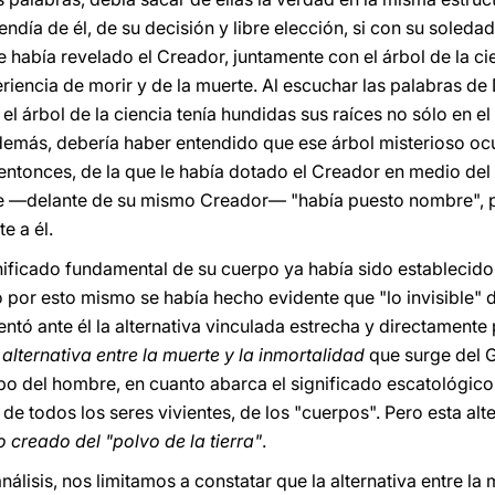
pendía de él, de su decisión y libre elección, si con su soled
 le había revelado el Creador, juntamente con el árbol de la cie
riencia de morir y de la muerte. Al escuchar las palabras de
l árbol de la ciencia tenía hundidas sus raíces no sólo en el 
emás, debería haber entendido que ese árbol misterioso ocu
ntonces, de la que le había dotado el Creador en medio del
bre —delante de su mismo Creador— "había puesto nombre", 
e a él.
nificado fundamental de su cuerpo ya había sido establecido a
do por esto mismo se había hecho evidente que "lo invisible
sentó ante él la alternativa vinculada estrecha y directamente
 alternativa entre la muerte y la inmortalidad
que surge del Gé
rpo del hombre, en cuanto abarca el significado escatológico
de todos los seres vivientes, de los "cuerpos". Pero esta alt
 creado del "polvo de la tierra"
.
álisis, nos limitamos a constatar que la alternativa entre la 