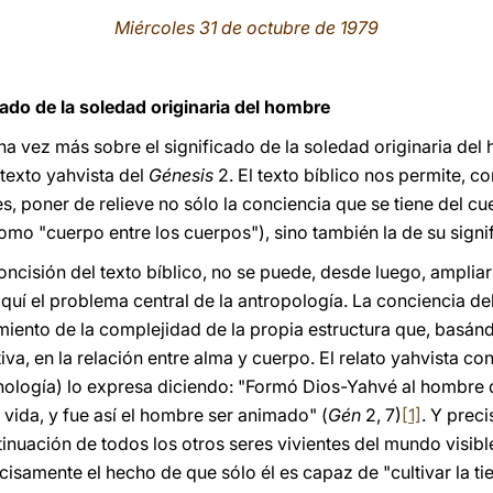
Miércoles 31 de octubre de 1979
cado de la soledad originaria del hombre
a vez más sobre el significado de la soledad originaria del
 texto yahvista del
Génesis
2. El texto bíblico nos permite
es, poner de relieve no sólo la conciencia que se tiene del 
omo "cuerpo entre los cuerpos"), sino también la de su signi
oncisión del texto bíblico, no se puede, desde luego, amplia
quí el problema central de la antropología. La conciencia de
miento de la complejidad de la propia estructura que, basán
itiva, en la relación entre alma y cuerpo. El relato yahvista co
nología) lo expresa diciendo: "Formó Dios-Yahvé al hombre del
e vida, y fue así el hombre ser animado" (
Gén
2, 7)
[1]
. Y prec
inuación de todos los otros seres vivientes del mundo visibl
cisamente el hecho de que sólo él es capaz de "cultivar la tie