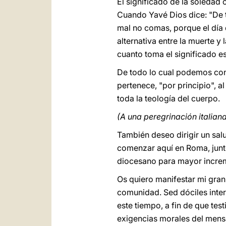
El significado de la soledad 
Cuando Yavé Dios dice: "De t
mal no comas, porque el día 
alternativa entre la muerte y
cuanto toma el significado 
De todo lo cual podemos const
pertenece, "por principio", a
toda la teología del cuerpo.
(A una peregrinación italian
También deseo dirigir un sa
comenzar aquí en Roma, junto
diocesano para mayor increme
Os quiero manifestar mi gran
comunidad. Sed dóciles inter
este tiempo, a fin de que tes
exigencias morales del mens