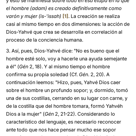
y esto se manifiesta sobre todo
en esa etapa en la que
el hombre (adam) es creado definitivamente como
varón y mujer (is-'issah)
[1]
. La creación se realiza
casi al mismo tiempo en dos dimensiones: la acción de
Dios-Yahvé que crea se desarrolla en correlación al
proceso de la conciencia humana.
3.
Así, pues, Dios-Yahvé dice: "No es bueno que el
hombre esté solo, voy a hacerle una ayuda semejante
a él" (
Gén
2, 18). Y al mismo tiempo el hombre
confirma su propia soledad (Cf.
Gén
. 2, 20). A
continuación leemos: "Hizo, pues, Yahvé Dios caer
sobre el hombre un profundo sopor; y, dormido, tomó
una de sus costillas, cerrando en su lugar con carne, y
de la costilla que del hombre tomara, formó Yahvéh
Dios a la mujer" (
Gén
2, 21-22). Considerando lo
característico del lenguaje, es necesario reconocer
ante todo que nos hace pensar mucho ese sopor