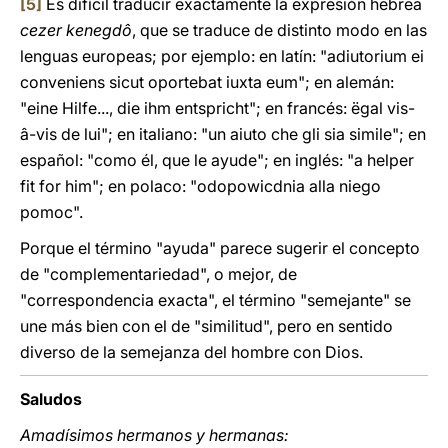
[5]
Es difícil traducir exactamente la expresión hebrea
cezer kenegdô
, que se traduce de distinto modo en las
lenguas europeas; por ejemplo: en latín: "adiutorium ei
conveniens sicut oportebat iuxta eum"; en alemán:
"eine Hilfe..., die ihm entspricht"; en francés: ëgal vis-
â-vis de lui"; en italiano: "un aiuto che gli sia simile"; en
español: "como él, que le ayude"; en inglés: "a helper
fit for him"; en polaco: "odopowicdnia alla niego
pomoc".
Porque el término "ayuda" parece sugerir el concepto
de "complementariedad", o mejor, de
"correspondencia exacta", el término "semejante" se
une más bien con el de "similitud", pero en sentido
diverso de la semejanza del hombre con Dios.
Saludos
Amadísimos hermanos y hermanas: