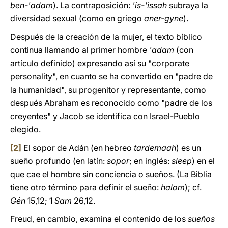
ben-'adam
). La contraposición:
'is-'issah
subraya la
diversidad sexual (como en griego
aner-gyne
).
Después de la creación de la mujer, el texto bíblico
continua llamando al primer hombre
'adam
(con
artículo definido) expresando así su "corporate
personality", en cuanto se ha convertido en "padre de
la humanidad", su progenitor y representante, como
después Abraham es reconocido como "padre de los
creyentes" y Jacob se identifica con Israel-Pueblo
elegido.
[2]
El sopor de Adán (en hebreo
tardemaah
) es un
sueño profundo (en latín:
sopor
; en inglés:
sleep
) en el
que cae el hombre sin conciencia o sueños. (La Biblia
tiene otro término para definir el sueño:
halom
); cf.
Gén
15,12; 1
Sam
26,12.
Freud, en cambio, examina el contenido de los
sueños