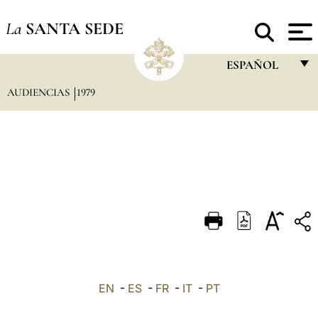
La
SANTA SEDE
ESPAÑOL
AUDIENCIAS
1979
FRANÇAIS
ENGLISH
ITALIANO
PORTUGUÊS
ESPAÑOL
DEUTSCH
POLSKI
العربيّة
EN
-
ES
-
FR
-
IT
-
PT
中文