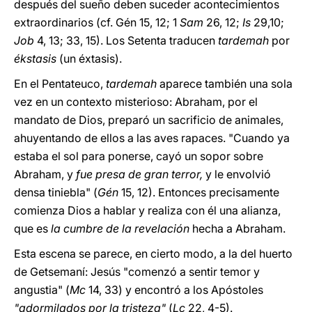
después del sueño deben suceder acontecimientos
extraordinarios (cf. Gén 15, 12; 1
Sam
26, 12;
Is
29,10;
Job
4, 13; 33, 15). Los Setenta traducen
tardemah
por
ékstasis
(un éxtasis).
En el Pentateuco,
tardemah
aparece también una sola
vez en un contexto misterioso: Abraham, por el
mandato de Dios, preparó un sacrificio de animales,
ahuyentando de ellos a las aves rapaces. "Cuando ya
estaba el sol para ponerse, cayó un sopor sobre
Abraham, y
fue presa de gran terror,
y le envolvió
densa tiniebla" (
Gén
15, 12). Entonces precisamente
comienza Dios a hablar y realiza con él una alianza,
que es
la cumbre de la revelación
hecha a Abraham.
Esta escena se parece, en cierto modo, a la del huerto
de Getsemaní: Jesús "comenzó a sentir temor y
angustia" (
Mc
14, 33) y encontró a los Apóstoles
"adormilados por la tristeza"
(
Lc
22, 4-5).