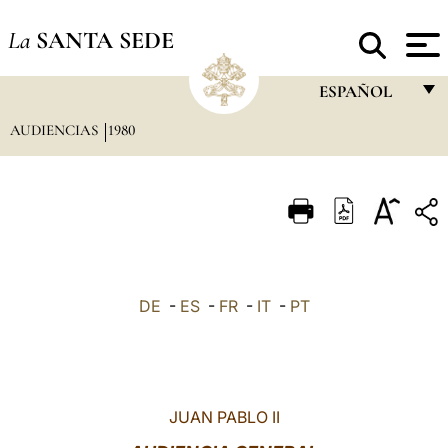
La
SANTA SEDE
ESPAÑOL
AUDIENCIAS
1980
FRANÇAIS
ENGLISH
ITALIANO
PORTUGUÊS
ESPAÑOL
DE
-
ES
-
FR
-
IT
-
PT
DEUTSCH
POLSKI
العربيّة
JUAN PABLO II
中文