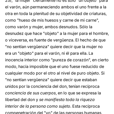
25), "la mujer" ciertamente no es sólo "un objeto" para
el varón, aún permaneciendo ambos el uno frente a la
otra en toda la plenitud de su objetividad de criaturas,
como "hueso de mis huesos y carne de mi carne",
como varón y mujer, ambos desnudos. Sólo la
desnudez que hace "objeto" a la mujer para el hombre,
o viceversa, es fuente de vergüenza. El hecho de que
"no sentían vergüenza" quiere decir que la mujer no
era un "objeto" para el varón, ni él para ella. La
inocencia interior como "pureza de corazón", en cierto
modo, hacía imposible que el uno fuese reducido de
cualquier modo por el otro al nivel de puro objeto. Si
"no sentían vergüenza" quiere decir que estaban
unidos por la conciencia del don, tenían recíproca
conciencia de sus cuerpos
, en lo que se expresa la
libertad del don y
se manifiesta toda la riqueza
interior de la persona como sujeto
. Esta recíproca
compenetración del "yo" de las personas humanas,