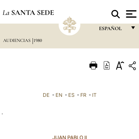
La
SANTA SEDE
ESPAÑOL
AUDIENCIAS
1980
FRANÇAIS
ENGLISH
ITALIANO
PORTUGUÊS
ESPAÑOL
DE
-
EN
-
ES
-
FR
-
IT
DEUTSCH
.
POLSKI
العربيّة
JUAN PABLO II
中文