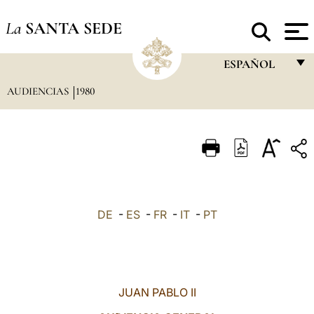
La
SANTA SEDE
ESPAÑOL
AUDIENCIAS
1980
FRANÇAIS
ENGLISH
ITALIANO
PORTUGUÊS
ESPAÑOL
DE
-
ES
-
FR
-
IT
-
PT
DEUTSCH
POLSKI
العربيّة
JUAN PABLO II
中文