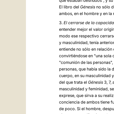
que estaban desnudos", y su 
El libro del
Génesis
no sólo d
ambos, en el hombre y en la 
3.
El cerrarse de la capacid
entender mejor el valor origi
modo ese respectivo cerrarse,
y masculinidad, tenía anterio
entiende no sólo en relación 
convirtiéndose en "una sola 
"comunión de las personas", 
personas, que había sido la d
cuerpo, en su masculinidad y 
del que trata el
Génesis
3, 7,
masculinidad y feminidad, se
exprese, que sirva a su reali
conciencia de ambos tiene fu
de poco. Si el hombre, despué