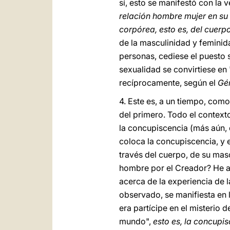
sí, esto se manifestó con la
relación hombre mujer en su t
corpórea, esto es, del cuerp
de la masculinidad y feminid
personas, cediese el puesto s
sexualidad se convirtiese en
recíprocamente, según el
Gé
4.
Este es, a un tiempo, como
del primero. Todo el context
la concupiscencia (más aún, d
coloca la concupiscencia, y 
través del cuerpo, de su masc
hombre por el Creador? He aq
acerca de la experiencia de l
observado, se manifiesta en 
era partícipe en el misterio 
mundo",
esto es, la concupi