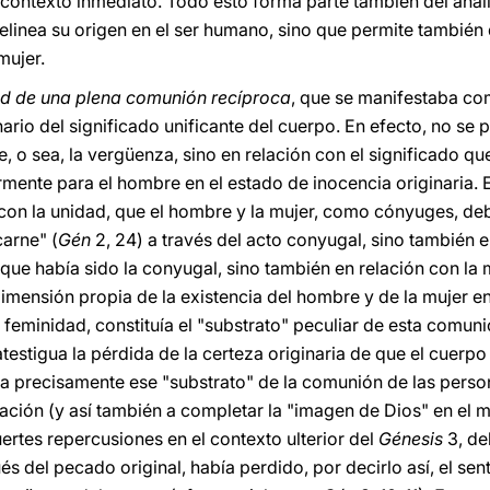
contexto inmediato. Todo esto forma parte también del análi
elinea su origen en el ser humano, sino que permite también
mujer.
ad de una plena comunión recíproca
, que se manifestaba co
nario del significado unificante del cuerpo. En efecto, no s
 o sea, la vergüenza, sino en relación con el significado qu
rmente para el hombre en el estado de inocencia originaria. E
con la unidad, que el hombre y la mujer, como cónyuges, debí
carne" (
Gén
2, 24) a través del acto conyugal, sino también 
que había sido la conyugal, sino también en relación con la
imensión propia de la existencia del hombre y de la mujer en 
feminidad, constituía el "substrato" peculiar de esta comuni
 atestigua la pérdida de la certeza originaria de que el cuerp
a precisamente ese "substrato" de la comunión de las person
zación (y así también a completar la "imagen de Dios" en el 
ertes repercusiones en el contexto ulterior del
Génesis
3, de
s del pecado original, había perdido, por decirlo así, el se