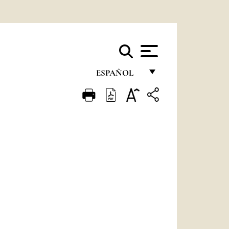
ESPAÑOL
FRANÇAIS
ENGLISH
ITALIANO
PORTUGUÊS
ESPAÑOL
DEUTSCH
POLSKI