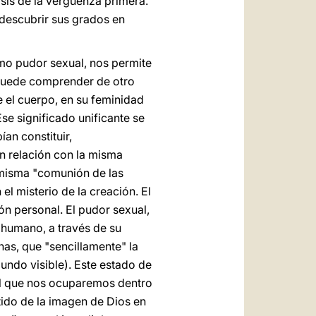
sis de la vergüenza primera.
 descubrir sus grados en
mo pudor sexual, nos permite
e puede comprender de otro
e el cuerpo, en su feminidad
se significado unificante se
an constituir,
en relación con la misma
 misma "comunión de las
el misterio de la creación. El
ón personal. El pudor sexual,
o humano, a través de su
as, que "sencillamente" la
mundo visible). Este estado de
l que nos ocuparemos dentro
ntido de la imagen de Dios en