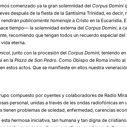
hemos comenzado ya la gran solemnidad del
Corpus Domini
q
jueves después de la fiesta de la Santísima Trinidad, es decir
a rendirán
públicamente homenaje
a Cristo en la Eucaristía.
 hace tiempo— la solemnidad externa del
Corpus Domini
, a c
ente, recomiendo que tengan todos un recuerdo especial del
 vida eterna.
nical,
junto con la procesión del
Corpus Domini,
teniendo en 
uí en la
Plaza de San Pedro
. Como Obispo de Roma invito al c
 en estos actos. Que se manifieste en ellos nuestra veneraci
grupo compuesto por oyentes y colaboradores de Radio Mira
sas personal, unidas a través de les ondas radiofónicas en 
s tienen problemas de soledad, enfermedad, carencias eco
sta hermosa iniciativa, tan humana y tan digna de cristianos