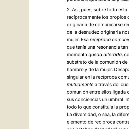
2.
Así, pues, sobre todo esta
recíprocamente los propios c
originaria de comunicarse r
de la desnudez originaria no
mujer. Esa
recíproca comuni
que tenía una resonancia tan 
momento
queda alterada
. c
substrato de la comunión de 
hombre y de la mujer. Desapar
singular en la recíproca co
mutuamente
a través del cue
comunión entre ellos ligada 
sus conciencias un umbral inf
todo lo que constituía la pro
La diversidad, o sea, la dif
elemento de recíproca contra