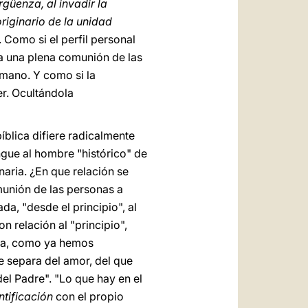
güenza, al invadir la
originario de la unidad
. Como si el perfil personal
ra una plena comunión de las
umano. Y como si la
er. Ocultándola
íblica difiere radicalmente
ngue al hombre "histórico" de
naria. ¿En que relación se
munión de las personas a
a, "desde el principio", al
 relación al "principio",
enza, como ya hemos
 separa del amor, del que
del Padre". "Lo que hay en el
ntificación
con el propio