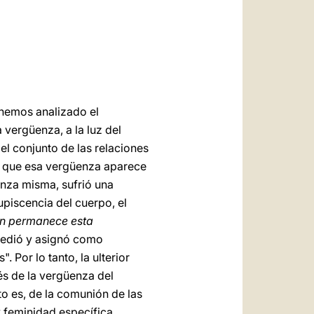
العربيّة
中文
LATINE
 hemos analizado el
 vergüenza, a la luz del
el conjunto de las relaciones
 que esa vergüenza aparece
enza misma, sufrió una
piscencia del cuerpo, el
ón permanece esta
ncedió y asignó como
 Por lo tanto, la ulterior
és de la vergüenza del
sto es, de la comunión de las
 feminidad específica.