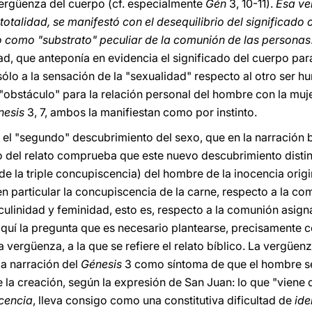
 vergüenza del cuerpo (cf. especialmente
Gén
3, 10-11).
Esa ver
otalidad, se manifestó con el desequilibrio del significado 
o como "substrato" peculiar de la comunión de las personas
ad, que anteponía en evidencia el significado del cuerpo pa
ólo a la sensación de la "sexualidad" respecto al otro ser h
 "obstáculo" para la relación personal del hombre con la muj
nesis
3, 7, ambos la manifiestan como por instinto.
 el "segundo" descubrimiento del sexo, que en la narración b
o del relato comprueba que este nuevo descubrimiento disti
e la triple concupiscencia) del hombre de la inocencia origi
en particular la concupiscencia de la carne, respecto a la co
ulinidad y feminidad, esto es, respecto a la comunión asignad
uí la pregunta que es necesario plantearse, precisamente con
a vergüenza, a la que se refiere el relato bíblico. La vergü
la narración del
Génesis
3 como síntoma de que el hombre se
de la creación, según la expresión de San Juan: lo que "viene 
scencia
, lleva consigo como una constitutiva dificultad de
ide