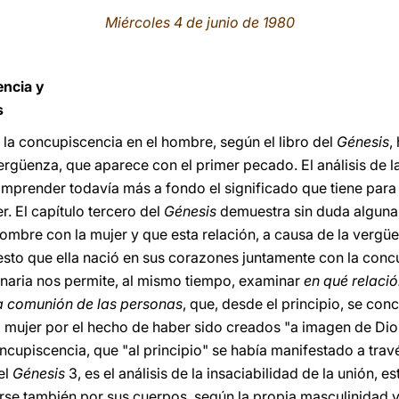
Miércoles 4 de junio de 1980
encia y
s
 la concupiscencia en el hombre, según el libro del
Génesis
,
vergüenza, que aparece con el primer pecado. El análisis de la
omprender todavía más a fondo el significado que tiene para 
. El capítulo tercero del
Génesis
demuestra sin duda alguna
hombre con la mujer y que esta relación, a causa de la vergü
esto que ella nació en sus corazones juntamente con la concu
ginaria nos permite, al mismo tiempo, examinar
en qué relaci
a comunión de las personas
, que, desde el principio, se co
mujer por el hecho de haber sido creados "a imagen de Dios".
ncupiscencia, que "al principio" se había manifestado a trav
el
Génesis
3, es el análisis de la insaciabilidad de la unión, e
se también por sus cuerpos, según la propia masculinidad y