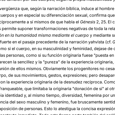
 vergüenza que, según la narración bíblica, induce al hombre 
uerpos y en especial su diferenciación sexual, confirma qu
ecíprocamente a sí mismos de que habla el
Génesis
2, 25. El 
s permite suponer transformaciones negativas de toda la rel
ón en la humanidad misma mediante el cuerpo
y mediante su
fuerte en el pasaje precedente de la narración yahvista (cf.
G
omo si el cuerpo, en su masculinidad y feminidad, dejase de c
las personas, como si su función originaria fuese "puesta en
ecen la sencillez y la "pureza" de la experiencia originaria, 
munión de ellos mismos. Obviamente los progenitores no ces
rpo, de sus movimientos, gestos, expresiones; pero desaparec
con la experiencia originaria de la desnudez recíproca. Com
ranqueable, que limitaba la originaria "donación de sí" al o
pia identidad y, al mismo tiempo, diversidad, femenina por un
erencia del sexo masculino y femenino, fue bruscamente sen
posición de personas. Esto lo atestigua la concisa expresió