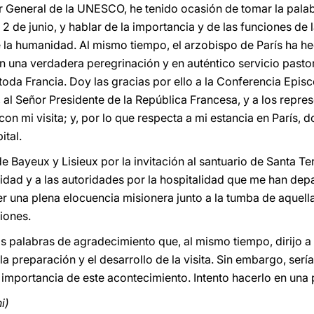
or General de la UNESCO, he tenido ocasión de tomar la palab
2 de junio, y hablar de la importancia y de las funciones de la
 la humanidad. Al mismo tiempo, el arzobispo de París ha he
n una verdadera peregrinación y en auténtico servicio pastora
a toda Francia. Doy las gracias por ello a la Conferencia Epis
l Señor Presidente de la República Francesa, y a los represe
on mi visita; y, por lo que respecta a mi estancia en París, d
ital.
e Bayeux y Lisieux por la invitación al santuario de Santa T
idad y a las autoridades por la hospitalidad que me han de
 una plena elocuencia misionera junto a la tumba de aquella 
iones.
s palabras de agradecimiento que, al mismo tiempo, dirijo a
a preparación y el desarrollo de la visita. Sin embargo, sería
 importancia de este acontecimiento. Intento hacerlo en una
i)