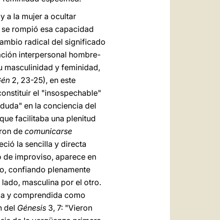
y a la mujer a ocultar
e se rompió esa capacidad
cambio radical del significado
ación interpersonal hombre-
 masculinidad y feminidad,
én
2, 23-25), en este
onstituir el "insospechable"
 duda" en la conciencia del
que facilitaba una plenitud
aron de
comunicarse
ió la sencilla y directa
o de improviso, aparece en
tro, confiando plenamente
 lado, masculina por el otro.
tida y comprendida como
n del
Génesis
3, 7: "Vieron