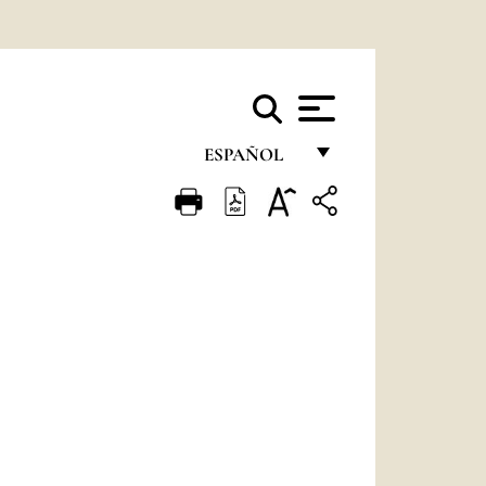
ESPAÑOL
FRANÇAIS
ENGLISH
ITALIANO
PORTUGUÊS
ESPAÑOL
DEUTSCH
POLSKI