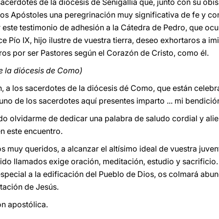
acerdotes de la diócesis de Senigallia que, junto con su obi
los Apóstoles una peregrinación muy significativa de fe y co
r este testimonio de adhesión a la Cátedra de Pedro, que oc
e Pío IX, hijo ilustre de vuestra tierra, deseo exhortaros a imi
os por ser Pastores según el Corazón de Cristo, como él.
e la diócesis de Como)
n, a los sacerdotes de la diócesis dé Como, que están celebr
uno de los sacerdotes aquí presentes imparto ... mi bendició
do olvidarme de dedicar una palabra de saludo cordial y alie
en este encuentro.
s muy queridos, a alcanzar el altísimo ideal de vuestra juven
ido llamados exige oración, meditación, estudio y sacrificio.
special a la edificación del Pueblo de Dios, os colmará ab
itación de Jesús.
n apostólica.