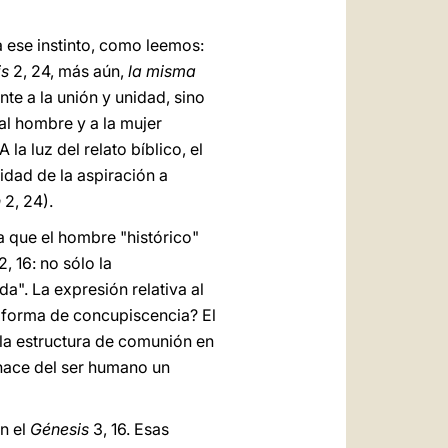
 ese instinto, como leemos:
is
2, 24, más aún,
la misma
te a la unión y unidad, sino
 al hombre y a la mujer
a luz del relato bíblico, el
idad de la aspiración a
n
2, 24).
a que el hombre "histórico"
, 16: no sólo la
a". La expresión relativa al
a forma de concupiscencia? El
la estructura de comunión en
 hace del ser humano un
n el
Génesis
3, 16. Esas