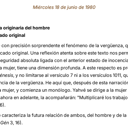
Miércoles 18 de junio de 1980
 originaria del hombre
do original
 con precisión sorprendente el fenómeno de la vergüenza, q
ado original. Una reflexión atenta sobre este texto nos perm
eguridad absoluta ligada con el anterior estado de inocencia 
la mujer, tiene una dimensión profunda. A este respecto es p
énesis
, y no limitarse al versículo 7 ni a los versículos 1011, 
ncia de la vergüenza. He aquí que, después de esta narració
 mujer, y comienza un monólogo. Yahvé se dirige a la mujer 
 ahora en adelante, la acompañarán: "Multiplicaré los trabajo
6).
 caracteriza la futura relación de ambos, del hombre y de la
(
Gén
3, 16).