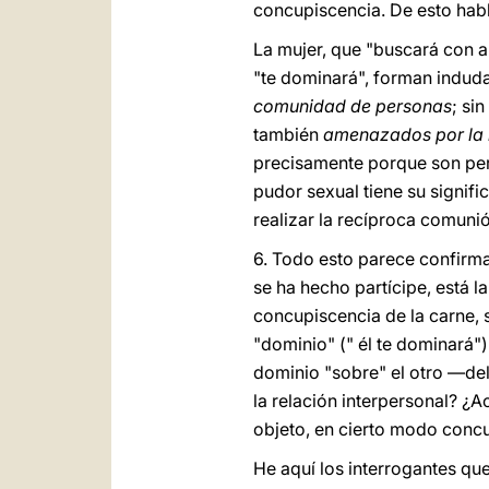
concupiscencia. De esto hab
La mujer, que "buscará con a
"te dominará", forman indud
comunidad de personas
; si
también
amenazados por la i
precisamente porque son perso
pudor sexual tiene su signifi
realizar la recíproca comuni
6. Todo esto parece confirmar
se ha hecho partícipe, está la
concupiscencia de la carne, s
"dominio" (" él te dominará"
dominio "sobre" el otro —de
la relación interpersonal? ¿
objeto, en cierto modo concu
He aquí los interrogantes qu