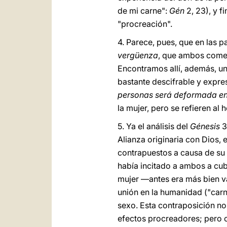
de mi carne":
Gén
2, 23), y f
"procreación".
4. Parece, pues, que en las p
vergüenza
, que ambos comen
Encontramos allí, además, u
bastante descifrable y expres
personas será deformada en
la mujer, pero se refieren al 
5. Ya el análisis del
Génesis
3
Alianza originaria con Dios, 
contrapuestos a causa de su m
había incitado a ambos a cub
mujer —antes era más bien v
unión en la humanidad ("carn
sexo. Esta contraposición no
efectos procreadores; pero co