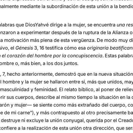
inalmente mediante la subordinación de esta unión a la bendi
alabras que DiosYahvé dirige a la mujer, se encuentra
una re
zaron a experimentar después de la ruptura de la Alianza or
na motivación más plena de esta vergüenza. De modo muy di
ivo, el
Génesis
3, 16 testifica cómo esa
originaria beatifica
 el corazón del hombre por la concupiscencia
. Estas palabr
hombre o, más bien, a los dos juntos.
, 7, hecho anteriormente, demostró que en la nueva situación
el hombre y la mujer se hallaron entre sí, más que unidos, m
asculinidad y feminidad. El relato bíblico, al poner de reliev
rir sus cuerpos, describe al mismo tiempo la situación en l
arón y mujer— se siente como más extrañado del cuerpo, como
e de mi carne"), y más contrapuesto al otro precisamente ba
 destruye ni excluye la unión conyugal, querida por el Creado
nfiere a la realización de esta unión otra dirección, que se