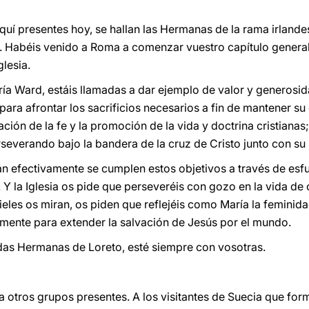
quí presentes hoy, se hallan las Hermanas de la rama irlandesa
 Habéis venido a Roma a comenzar vuestro capítulo general 
glesia.
a Ward, estáis llamadas a dar ejemplo de valor y generosid
 para afrontar los sacrificios necesarios a fin de mantener su
ción de la fe y la promoción de la vida y doctrina cristiana
rseverando bajo la bandera de la cruz de Cristo junto con su
án efectivamente se cumplen estos objetivos a través de esf
 Y la Iglesia os pide que perseveréis con gozo en la vida de
fieles os miran, os piden que reflejéis como María la femini
mente para extender la salvación de Jesús por el mundo.
idas Hermanas de Loreto, esté siempre con vosotras.
 otros grupos presentes. A los visitantes de Suecia que forma