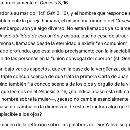
la precisamente el
Génesis
3, 16.
rdor a su marido" (cf.
Gén
3, 16), y el hombre que responde a
ablemente la pareja humana, el mismo matrimonio del
Génes
n embargo, son ya algo diverso. No están llamados ya solamen
nsaciabilidad de esa unión y unidad
, que no cesa de atraer
nas, llamadas desde la eternidad a existir "en comunión". A l
cado profundo, que está unido precisamente con la insaciabil
ón de las personas en la "unión conyugal del cuerpo" (cf.
Gé
, bajo varios aspectos, que en la base de la vergüenza, de l
 triple concupiscencia de que trata la primera Carta de Juan 2
ino también "la concupiscencia de los ojos y orgullo de la vid
) que leemos en el
Génesis
3, 16, ¿no indica acaso esta últim
l hombre sobre la mujer—, ¿acaso no cambia esencialmente 
Acaso no cambia en la dimensión de esta estructura algo que
piscible a los ojos?
e nacen de la reflexión sobre las palabras de DiosYahvé segú