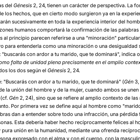
as del
Génesis
2, 24, tienen un carácter de perspectiva. La fo
de los hechos, que en cierto modo surgieron ya en la experien
rán sucesivamente en toda la experiencia interior del hombre
razones humanos comportará la confirmación de las palabras
 al principio parecen referirse a una "minoración" particular
vo para entenderla como una minoración o una desigualdad s
 "buscarás con ardor a tu marido, que te dominará", indica 
como falta de unidad plena precisamente en el amplio contex
ados los dos según el
Génesis
2, 24.
: "Buscarás con ardor a tu marido, que te dominará" (
Gén
3,
e la unión del hombre y de la mujer, cuando ambos se unen 
(cf.
Gén
2, 24), sino que se refiere al amplio contexto de las 
unto. Por primera vez se define aquí al hombre como "marido"
abras dan a entender sobre todo una infracción, una pérdida 
as. Esta debería haber hecho recíprocamente felices al ho
y pura unión en la humanidad, mediante una ofrenda recíproca
rsona expresado con el alma y con el cuerpo, con la masculi