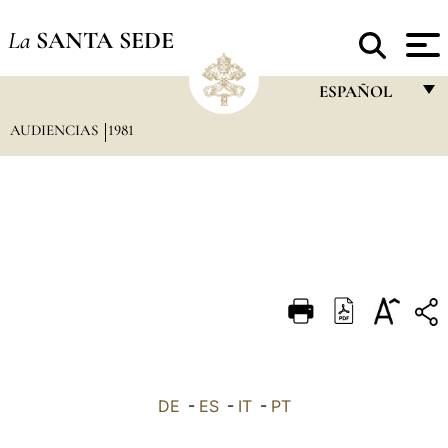
La
SANTA SEDE
ESPAÑOL
AUDIENCIAS
1981
FRANÇAIS
ENGLISH
ITALIANO
PORTUGUÊS
ESPAÑOL
DEUTSCH
POLSKI
العربيّة
DE
-
ES
-
IT
-
PT
中文