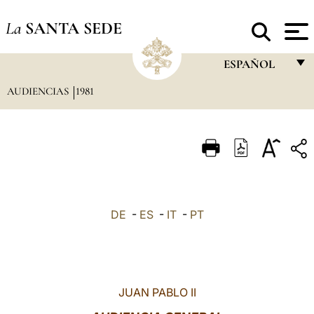
La
SANTA SEDE
ESPAÑOL
AUDIENCIAS
1981
FRANÇAIS
ENGLISH
ITALIANO
PORTUGUÊS
ESPAÑOL
DE
-
ES
-
IT
-
PT
DEUTSCH
POLSKI
العربيّة
JUAN PABLO II
中文