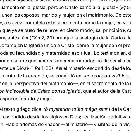
nuamente en la Iglesia, porque Cristo «amó a la Iglesia» (
Ef
5,
 unen los esposos, marido y mujer, en el matrimonio. De este
y, a su vez, completa este sacramento como la mujer, en virt
 que ya se puso de relieve, en cierto modo, «al principio», 
ejante a él» (
Gén
2, 20). Aunque la analogía de la Carta a lo
también la Iglesia unida a Cristo, como la mujer con el pro
oda su fecundidad y maternidad espiritual. Lo testimonian, 
ando escribe que hemos sido «engendrados no de semilla corr
ente de Dios» (1
Pe
1, 23). Así el misterio escondido desde l
ramento de la creación, se convirtió en
una
realidad visible a
 en la perspectiva del matrimonio—, en el sacramento de la
ón indisoluble de Cristo con la Iglesia
,
que el autor de la Car
 esposos marido y mujer.
el texto griego dice:
tò
mysterion toûto
méga estín
)
de la Car
o escondido desde los siglos en Dios; realización definitiva 
ión. Habla además de «hacer —al misterio— visible» de la visib