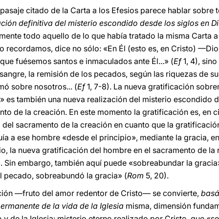
 pasaje citado de la Carta a los Efesios parece hablar sobre
ación definitiva del misterio escondido desde los siglos en D
amente todo aquello de lo que había tratado la misma Carta a 
 recordamos, dice no sólo: «En Él (esto es, en Cristo) —Dio
que fuésemos santos e inmaculados ante Él...» (
Ef
1, 4), sin
sangre, la remisión de los pecados, según las riquezas de su
 sobre nosotros... (
Ef
1, 7-8). La nueva gratificación sobre
 es también una nueva realización del misterio escondido de
to de la creación. En este momento la gratificación es, en c
 del sacramento de la creación en cuanto que la gratificación 
ía a ese hombre «desde el principio», mediante la gracia, en 
io, la nueva gratificación del hombre en el sacramento de la 
. Sin embargo, también aquí puede «sobreabundar la gracia»
 pecado, sobreabundó la gracia» (
Rom
5, 20).
ción —fruto del amor redentor de Cristo— se convierte,
basá
ermanente
de la vida de la Iglesia
misma, dimensión fundamen
 y de la Iglesia: misterio eterno realizado por Cristo, que «se