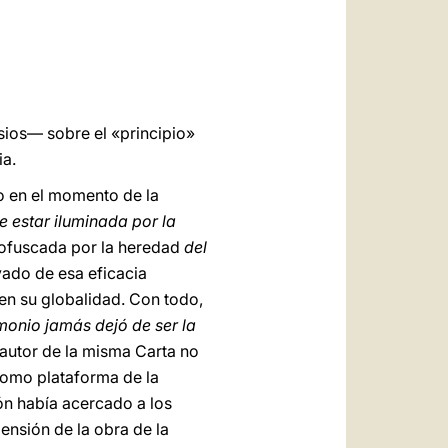
العربيّة
中文
LATINE
esios— sobre el «principio»
ia.
o en el momento de la
e estar iluminada por la
 ofuscada por la heredad
del
vado de esa eficacia
en su globalidad. Con todo,
monio jamás dejó de ser la
 autor de la misma Carta no
como plataforma de la
ión había acercado a los
ensión de la obra de la