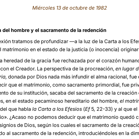
Miércoles 13 de octubre de 1982
n del hombre y el sacramento de la redención
exión tratamos de profundizar —a la luz de la Carta a los Ef
matrimonio en el estado de la justicia (o inocencia) originar
la heredad de la gracia fue rechazada por el corazón human
 con el Creador. La perspectiva de la procreación,
en lugar d
ria,
donada por Dios nada más infundir el alma racional, fue
cir que el matrimonio, como sacramento primordial, fue pri
nto de su institución, sacaba del sacramento de la creación 
 es, en el estado pecaminoso hereditario del hombre,
el matri
del que habla
la Carta a los Efesios
(
Ef
5
,
22-33) y al que el
terio». ¿Acaso no podemos deducir que el matrimonio quedó 
esignios de Dios, según los cuales el sacramento de la creac
o al sacramento de la redención, introduciéndoles en la dim