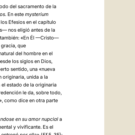
 todo del sacramento de la
ios.
En este
mysterium
los Efesios en el capítulo
s— nos eligió antes de la
o también: «En Él —Cristo—
 gracia, que
natural del hombre en el
sde los siglos en Dios,
ierto sentido, una «nueva
originaria, unida a la
el estado de la originaria
redención le da, sobre todo,
, como dice en otra parte
ndose en su amor nupcial
a
tal y vivificante. Es el
 entregó por ella» (
Ef
5, 35);