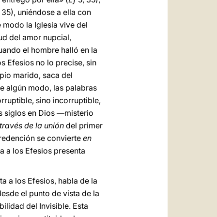
 35), uniéndose a ella con
 modo la Iglesia vive del
ud del amor nupcial,
cuando el hombre halló en la
s Efesios no lo precise, sin
pio marido, saca del
de algún modo, las palabras
uptible, sino incorruptible,
os siglos en Dios —misterio
 través de la unión
del primer
 redención se convierte
en
ta a los Efesios presenta
ta a los Efesios, habla de la
desde el punto de vista de la
ilidad del Invisible. Esta