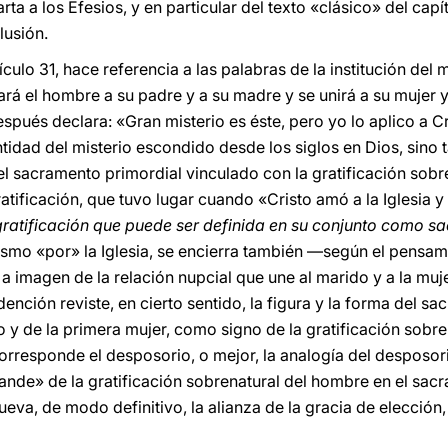
arta a los Efesios, y en particular del texto «clásico» del capí
lusión.
ículo 31, hace referencia a las palabras de la institución del
ará el hombre a su padre y a su madre y se unirá a su mujer 
pués declara: «Gran misterio es éste, pero yo lo aplico a Cris
ntidad del misterio escondido desde los siglos en Dios, sino
 el sacramento primordial vinculado con la gratificación sobr
tificación, que tuvo lugar cuando «Cristo amó a la Iglesia y 
gratificación que puede ser definida en su conjunto como s
ismo «por» la Iglesia, se encierra también —según el pensam
a, a imagen de la relación nupcial que une al marido y a la muj
nción reviste, en cierto sentido, la figura y la forma del sa
 y de la primera mujer, como signo de la gratificación sobre
rresponde el desposorio, o mejor, la analogía del desposorio
de» de la gratificación sobrenatural del hombre en el sacr
nueva, de modo definitivo, la alianza de la gracia de elección