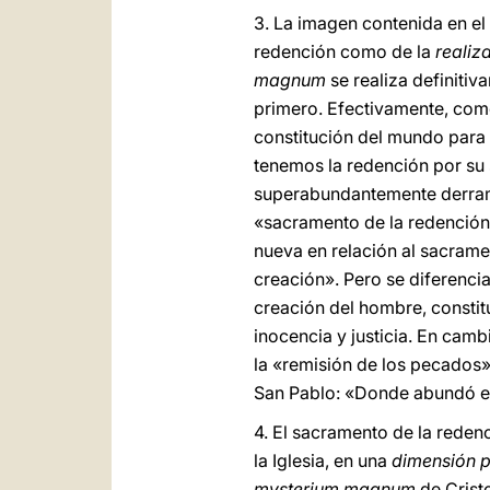
3. La imagen contenida en el
redención como de la
realiz
magnum
se realiza definitiv
primero. Efectivamente, como
constitución del mundo para 
tenemos la redención por su 
superabundantemente derramó
«sacramento de la redención»
nueva en relación al sacramen
creación». Pero se diferencia
creación del hombre, constitu
inocencia y justicia. En camb
la «remisión de los pecados»
San Pablo: «Donde abundó el
4. El sacramento de la reden
la Iglesia, en una
dimensión
p
mysterium magnum
de Cristo