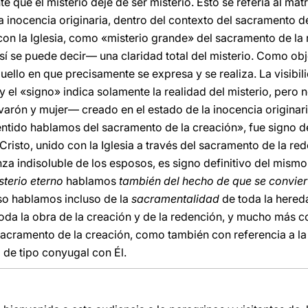
e que el misterio deje de ser misterio. Esto se refería al mat
la inocencia originaria, dentro del contexto del sacramento de
con la Iglesia, como «misterio grande» del sacramento de la r
así se puede decir— una claridad total del misterio. Como ob
uello en que precisamente se expresa y se realiza. La visibili
 y el «signo» indica solamente la realidad del misterio, pero 
rón y mujer— creado en el estado de la inocencia originari
ntido hablamos del sacramento de la creación», fue signo del
risto, unido con la Iglesia a través del sacramento de la re
anza indisoluble de los esposos, es signo definitivo del mismo
sterio eterno
hablamos
también del hecho de que se conviert
so hablamos incluso de la
sacramentalidad
de toda la hered
toda la obra de la creación y de la redención, y mucho más c
 sacramento de la creación, como también con referencia a la
 de tipo conyugal con Él.