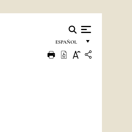
ESPAÑOL
FRANÇAIS
ENGLISH
ITALIANO
PORTUGUÊS
ESPAÑOL
DEUTSCH
POLSKI