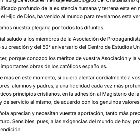
litúrgica evoca el mensaje escatológico del Cristianismo q
nificado profundo de la existencia humana y terrena esta en 
, el Hijo de Dios, ha venido al mundo para revelarnos esta v
amos nuestra plegaria por todos los difuntos.
cial saludo a los miembros de la Asociación de Propagandis
 su creación y del 50° aniversario del Centro de Estudios Uni
er, porque conozco los méritos de vuestra Asociación y la va
importantes obras de los católicos españoles.
más en este momento, sí quiero alentar cordialmente a voso
ores, alumnos y padres, a una fidelidad cada vez más profun
icos principios cristianos, en la adhesión al Magisterio de la
 de servicio al mismo, de acuerdo con los genuinos valores
añola aprecian y necesitan vuestra aportación, tanto más prec
uturo. Sensibles, pues, a las exigencias del mundo de hoy, p
endición.