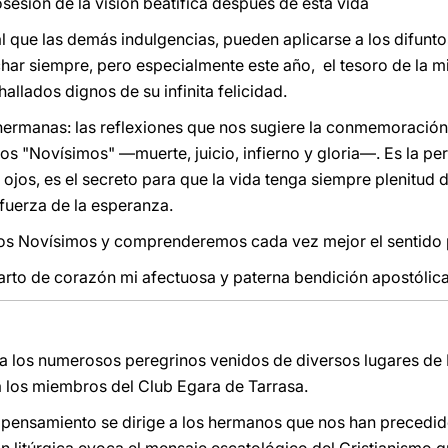
sesión de la visión beatífica después de esta vida
ual que las demás indulgencias, pueden aplicarse a los difunt
har siempre, pero especialmente este año, el tesoro de la mi
hallados dignos de su infinita felicidad.
hermanas: las reflexiones que nos sugiere la conmemoración
 los "Novísimos" —muerte, juicio, infierno y gloria—. Es la 
ojos, es el secreto para que la vida tenga siempre plenitud d
fuerza de la esperanza.
s Novísimos y comprenderemos cada vez mejor el sentido p
rto de corazón mi afectuosa y paterna bendición apostólica
 a los numerosos peregrinos venidos de diversos lugares de
 los miembros del Club Egara de Tarrasa.
o pensamiento se dirige a los hermanos que nos han precedid