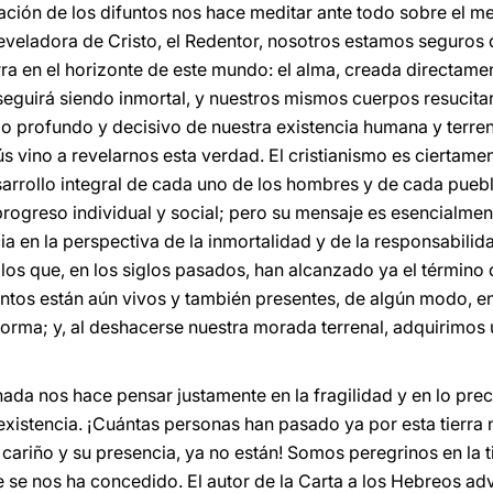
ión de los difuntos nos hace meditar ante todo sobre el me
reveladora de Cristo, el Redentor, nosotros estamos seguros 
erra en el horizonte de este mundo: el alma, creada directam
, seguirá siendo inmortal, y nuestros mismos cuerpos resucit
ado profundo y decisivo de nuestra existencia humana y terre
ús vino a revelarnos esta verdad. El cristianismo es cierta
arrollo integral de cada uno de los hombres y de cada pueb
rogreso individual y social; pero su mensaje es esencialmen
ia en la perspectiva de la inmortalidad y de la responsabilidad
 que, en los siglos pasados, han alcanzado ya el término d
untos están aún vivos y también presentes, de algún modo, e
sforma; y, al deshacerse nuestra morada terrenal, adquirimos
nada nos hace pensar justamente en la fragilidad y en lo prec
existencia. ¡Cuántas personas han pasado ya por esta tierra 
cariño y su presencia, ya no están! Somos peregrinos en la 
 se nos ha concedido. El autor de la Carta a los Hebreos adv