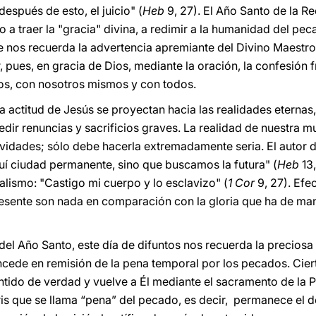
después de esto, el juicio" (
Heb
9, 27). El Año Santo de la R
 a traer la "gracia" divina, a redimir a la humanidad del pec
e nos recuerda la advertencia apremiante del Divino Maestro:
 pues, en gracia de Dios, mediante la oración, la confesión fr
os, con nosotros mismos y con todos.
a actitud de Jesús se proyectan hacia las realidades eternas,
ir renuncias y sacrificios graves. La realidad de nuestra mu
tividades; sólo debe hacerla extremadamente seria. El autor 
í ciudad permanente, sino que buscamos la futura" (
Heb
13,
alismo: "Castigo mi cuerpo y lo esclavizo" (
1 Cor
9, 27). Efe
esente son nada en comparación con la gloria que ha de mani
o del Año Santo, este día de difuntos nos recuerda la preciosa
oncede en remisión de la pena temporal por los pecados. Cie
ntido de verdad y vuelve a Él mediante el sacramento de la 
is que se llama “pena” del pecado, es decir, permanece el de