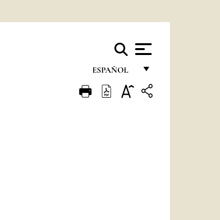
ESPAÑOL
FRANÇAIS
ENGLISH
ITALIANO
PORTUGUÊS
ESPAÑOL
DEUTSCH
POLSKI