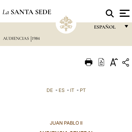
La
SANTA SEDE
ESPAÑOL
AUDIENCIAS
1984
FRANÇAIS
ENGLISH
ITALIANO
PORTUGUÊS
ESPAÑOL
DE
-
ES
-
IT
-
PT
DEUTSCH
POLSKI
العربيّة
JUAN PABLO II
中文