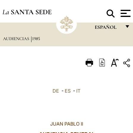
La
SANTA SEDE
ESPAÑOL
AUDIENCIAS
1985
FRANÇAIS
ENGLISH
ITALIANO
PORTUGUÊS
ESPAÑOL
DE
-
ES
-
IT
DEUTSCH
POLSKI
العربيّة
JUAN PABLO II
中文