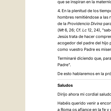
que se inspiran en la materni
4. En la plenitud de los tie
hombres remitiéndose a las 
de la
Providencia Divina
para
(
Mt
6, 26; Cf.
Lc
12, 24), "sab
Jesús trata de hacer compre
acogedor del padre del hijo 
como vuestro Padre es miser
Terminaré diciendo que, para 
Padre".
De esto hablaremos en la pr
Saludos
Dirijo ahora mi cordial salud
Habéis querido venir a encont
a Roma os afiance en la fe y 