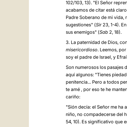
102/103, 13). "El Señor repre
acabamos de citar está claro 
Padre Soberano de mi vida, n
sugestiones" (
Sir
23, 1-4). En
sus enemigos" (
Sab
2, 18).
3. La paternidad de Dios, co
misericordioso
. Leemos, por 
soy el padre de Israel, y Efra
Son numerosos los pasajes de
aquí algunos: "Tienes piedad
penitencia... Pero a todos p
te amé , por eso te he manten
cariño:
"Sión decía: el Señor me ha 
niño, no compadecerse del hij
54, 10). Es significativo que