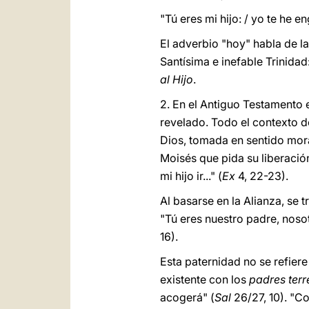
"Tú eres mi hijo: / yo te he 
El adverbio "hoy" habla de la 
Santísima e inefable Trinidad
al Hijo
.
2. En el Antiguo Testamento e
revelado. Todo el contexto de
Dios, tomada en sentido mora
Moisés que pida su liberación
mi hijo ir..." (
Ex
4, 22-23).
Al basarse en la Alianza, se t
"Tú eres nuestro padre, nosot
16).
Esta paternidad no se refiere
existente con los
padres ter
acogerá" (
Sal
26/27, 10). "Co