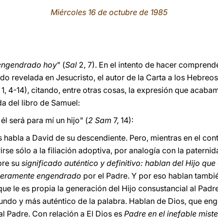
Miércoles 16 de octubre de 1985
 engendrado hoy
" (
Sal
2, 7). En el intento de hacer comprende
do revelada en Jesucristo, el autor de la Carta a los Hebreos
1, 4-14), citando, entre otras cosas, la expresión que acab
da del libro de Samuel:
 él será para mí un hijo" (
2 Sam
7, 14):
s habla a David de su descendiente. Pero, mientras en el co
rse sólo a la filiación adoptiva, por analogía con la paternid
re su
significado auténtico y definitivo: hablan del Hijo qu
eramente engendrado
por el Padre. Y por eso hablan tambié
que le es propia la generación del Hijo consustancial al Padr
undo y más auténtico de la palabra. Hablan de Dios, que en
 al Padre. Con relación a El Dios es
Padre en el inefable miste