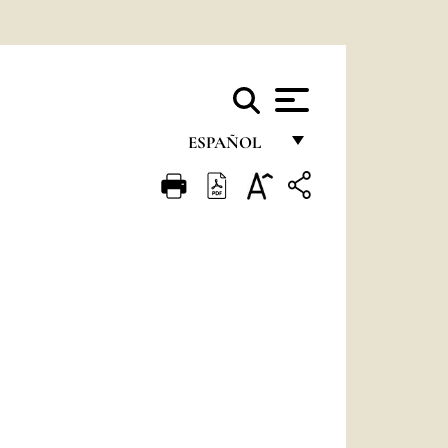
ESPAÑOL
FRANÇAIS
ENGLISH
ITALIANO
PORTUGUÊS
ESPAÑOL
DEUTSCH
POLSKI