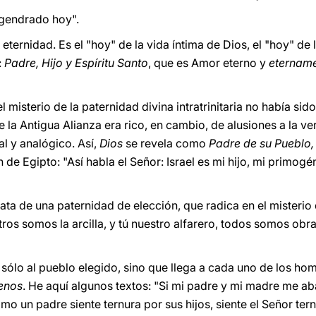
engendrado hoy".
eternidad. Es el "hoy" de la vida íntima de Dios, el "hoy" de l
:
Padre, Hijo y Espíritu Santo
, que es Amor eterno y
etername
l misterio de la paternidad divina intratrinitaria no había sid
 la Antigua Alianza era rico, en cambio, de alusiones a la v
l y analógico. Así,
Dios
se revela como
Padre de su Pueblo,
 de Egipto: "Así habla el Señor: Israel es mi hijo, mi primog
rata de una paternidad de elección, que radica en el misterio 
ros somos la arcilla, y tú nuestro alfarero, todos somos obr
 sólo al pueblo elegido, sino que llega a cada uno de los ho
renos
. He aquí algunos textos: "Si mi padre y mi madre me a
mo un padre siente ternura por sus hijos, siente el Señor tern