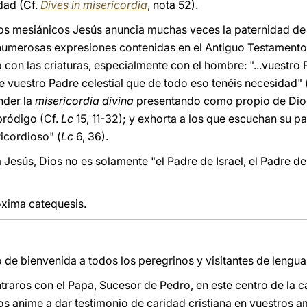
dad (Cf.
Dives in misericordia
, nota 52).
mpos mesiánicos Jesús anuncia muchas veces la paternidad de 
numerosas expresiones contenidas en el Antiguo Testamento.
 con las criaturas, especialmente con el hombre: "...vuestro Pa
e vuestro Padre celestial que de todo eso tenéis necesidad" 
nder la
misericordia divina
presentando como propio de Dio
pródigo (Cf.
Lc
15, 11-32); y exhorta a los que escuchan su p
icordioso" (
Lc
6, 36).
Jesús, Dios no es solamente "el Padre de Israel, el Padre de
óxima catequesis.
o de bienvenida a todos los peregrinos y visitantes de lengu
raros con el Papa, Sucesor de Pedro, en este centro de la ca
os anime a dar testimonio de caridad cristiana en vuestros a