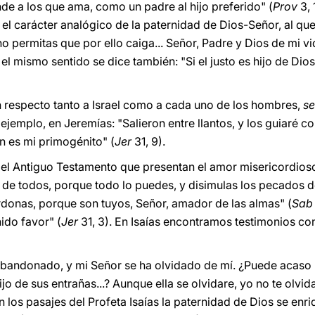
nde a los que ama, como un padre al hijo preferido" (
Prov
3, 
el carácter analógico de la paternidad de Dios-Señor, al que 
o permitas que por ello caiga... Señor, Padre y Dios de mi 
 el mismo sentido se dice también: "Si el justo es hijo de Dios,
n respecto tanto a Israel como a cada uno de los hombres,
se
ejemplo, en Jeremías: "Salieron entre llantos, y los guiaré c
ín es mi primogénito" (
Jer
31, 9).
l Antiguo Testamento que presentan el amor misericordioso 
 de todos, porque todo lo puedes, y disimulas los pecados d
erdonas, porque son tuyos, Señor, amador de las almas" (
Sab
ido favor" (
Jer
31, 3). En Isaías encontramos testimonios 
abandonado, y mi Señor se ha olvidado de mí. ¿Puede acaso 
o de sus entrañas...? Aunque ella se olvidare, yo no te olvida
 en los pasajes del Profeta Isaías la paternidad de Dios se e