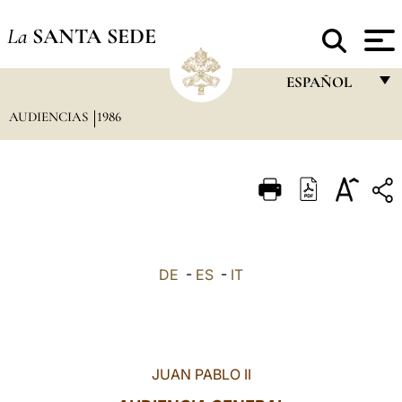
La
SANTA SEDE
ESPAÑOL
AUDIENCIAS
1986
FRANÇAIS
ENGLISH
ITALIANO
PORTUGUÊS
ESPAÑOL
DE
-
ES
-
IT
DEUTSCH
POLSKI
العربيّة
JUAN PABLO II
中文