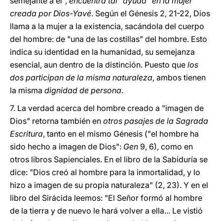
semejante a él",
encuentra tal "ayuda" en la mujer
creada por Dios-Yavé
. Según el Génesis 2, 21-22, Dios
llama a la mujer a la existencia, sacándola del cuerpo
del hombre: de "una de las costillas" del hombre. Esto
indica su identidad en la humanidad, su semejanza
esencial, aun dentro de la distinción. Puesto que
los
dos participan de la misma naturaleza
, ambos tienen
la misma
dignidad de persona
.
7. La verdad acerca del hombre creado a "imagen de
Dios" retorna también en
otros pasajes de la Sagrada
Escritura
, tanto en el mismo Génesis ("el hombre ha
sido hecho a imagen de Dios":
Gen
9, 6), como en
otros libros Sapienciales. En el libro de la Sabiduría se
dice: "Dios creó al hombre para la inmortalidad, y lo
hizo a imagen de su propia naturaleza" (2, 23). Y en el
libro del Sirácida leemos: "El Señor formó al hombre
de la tierra y de nuevo le hará volver a ella... Le vistió