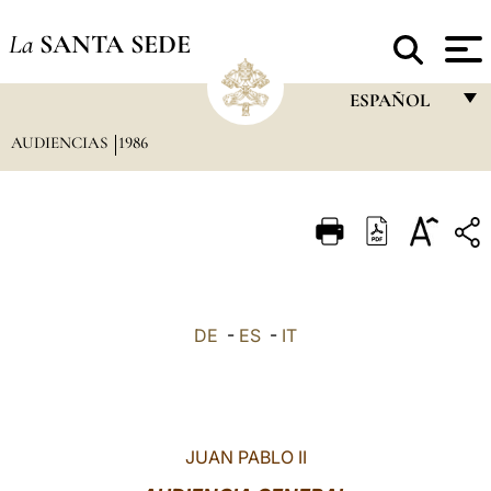
La
SANTA SEDE
ESPAÑOL
AUDIENCIAS
1986
FRANÇAIS
ENGLISH
ITALIANO
PORTUGUÊS
ESPAÑOL
DE
-
ES
-
IT
DEUTSCH
POLSKI
العربيّة
JUAN PABLO II
中文