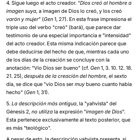
4. Sigue luego el acto creador. "
Dios creó al hombre a
imagen suya,
a imagen de Dios lo creó,
y los creó
varón y mujer
" (
Gen
1, 27). En esta frase impresiona el
triple uso del verbo "creó" (bará), que parece dar
testimonio de una especial importancia e "intensidad"
del acto creador. Esta misma indicación parece que
debe deducirse del hecho de que, mientras cada uno
de los días de la creación se concluye con la
anotación: "Vio Dios ser bueno" (cf.
Gen
1, 3. 10. 12. 18.
21. 25),
después de la creación del hombre
, el sexto
día, se dice que "vio Dios ser
muy
bueno cuanto había
hecho" (
Gen
1, 31).
5.
La descripción más antigua
, la "yahvista" del
Génesis 2,
no utiliza
la expresión "
imagen de Dios
".
Esta pertenece exclusivamente al texto posterior, que
es más "teológico".
A pesar de esto, la descripción yahvista presenta, si