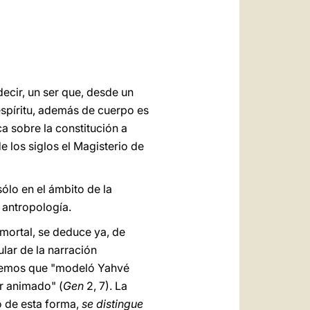
العربيّة
中文
LATINE
decir, un ser que, desde un
 espíritu, además de cuerpo es
a sobre la constitución a
 los siglos el Magisterio de
sólo en el ámbito de la
 antropología.
nmortal, se deduce ya, de
ular de la narración
 Leemos que "modeló Yahvé
er animado" (
Gen
2, 7). La
o de esta forma,
se distingue