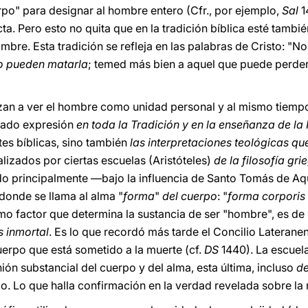
rpo" para designar al hombre entero (Cfr., por ejemplo,
Sal
1
cta. Pero esto no quita que en la tradición bíblica esté tamb
mbre. Esta tradición se refleja en las palabras de Cristo: "N
no pueden matarla
; temed más bien a aquel que puede perder 
rizan a ver el hombre como unidad personal y al mismo tiem
lado expresión
en toda la Tradición y en la enseñanza de la 
tes bíblicas, sino también
las interpretaciones teológicas qu
lizados por ciertas escuelas (Aristóteles)
de la filosofía gri
ado principalmente —bajo la influencia de Santo Tomás de A
 donde se llama al alma "
forma
"
del cuerpo
: "
forma corporis 
mo factor que determina la sustancia de ser "hombre", es de n
s inmortal
. Es lo que recordó más tarde el Concilio Lateranen
uerpo que está sometido a la muerte (cf.
DS
1440). La escuel
nión substancial del cuerpo y del alma, esta última, incluso
de
rpo. Lo que halla confirmación en la verdad revelada sobre la