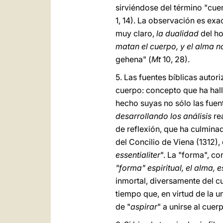
sirviéndose del término "cue
1, 14). La observación es exa
muy claro,
la dualidad
del ho
matan el cuerpo, y el alma 
gehena" (
Mt
10, 28).
5. Las fuentes bíblicas auto
cuerpo: concepto que ha hal
hecho suyas no sólo las fuen
desarrollando los análisis
rea
de reflexión, que ha culmin
del Concilio de Viena (1312),
essentialiter
". La "forma", co
"forma" espiritual, el alma, e
inmortal, diversamente del c
tiempo que, en virtud de la u
de "
aspirar
" a unirse al cue