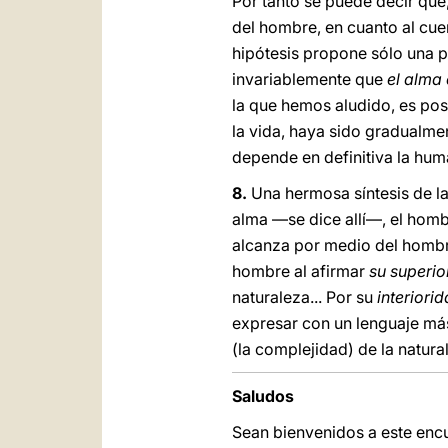
Por tanto se puede decir que
del hombre, en cuanto al cue
hipótesis propone sólo una p
invariablemente que
el alma
la que hemos aludido, es pos
la vida, haya sido gradualme
depende en definitiva la huma
8.
Una hermosa síntesis de la
alma —se dice allí—, el hom
alcanza por medio del hombr
hombre al afirmar
su superio
naturaleza... Por su
interiori
expresar con un lenguaje má
(la complejidad) de la natur
Saludos
Sean bienvenidos a este encu