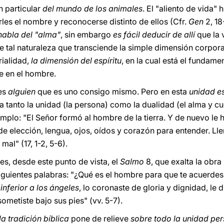
n particular
del mundo de los animales
. El "aliento de vida"
les el nombre y reconocerse distinto de ellos (Cfr.
Gen
2, 18
habla del "alma"
, sin embargo
es fácil deducir de allí
que la 
 tal naturaleza que transciende la simple dimensión corporal
rialidad,
la dimensión del espíritu
, en la cual está el fundam
ve en el hombre.
 es
alguien
que es uno consigo mismo. Pero en esta
unidad e
 tanto la unidad (la persona) como la dualidad (el alma y cue
emplo: "El Señor formó al hombre de la tierra. Y de nuevo le h
e elección, lengua, ojos, oídos y corazón para entender. Llen
mal" (17, 1-2, 5-6).
 es, desde este punto de vista, el
Salmo
8, que exalta la obr
siguientes palabras: "¿Qué es el hombre para que te acuerdes
inferior a los ángeles
, lo coronaste de gloria y dignidad, le 
ometiste bajo sus pies" (vv. 5-7).
la tradición bíblica
pone de relieve
sobre todo la unidad pe