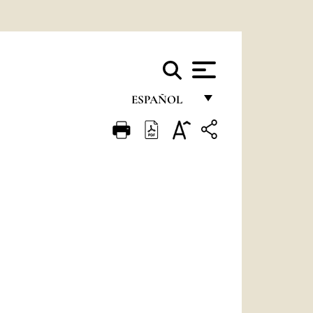
ESPAÑOL
FRANÇAIS
ENGLISH
ITALIANO
PORTUGUÊS
ESPAÑOL
DEUTSCH
POLSKI