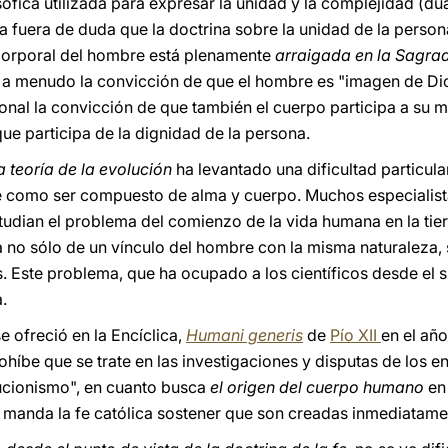
losófica utilizada para expresar la unidad y la complejidad (d
da fuera de duda que la doctrina sobre la unidad de la pers
-corporal del hombre está plenamente
arraigada en la Sagrad
 a menudo la convicción de que el hombre es "imagen de Dios
ional la convicción de que también el cuerpo participa a su m
ue participa de la dignidad de la persona.
 teoría de la evolución
ha levantado una dificultad particula
e como ser compuesto de alma y cuerpo. Muchos especialista
udian el problema del comienzo de la vida humana en la tier
 no sólo de un vínculo del hombre con la misma naturaleza, 
. Este problema, que ha ocupado a los científicos desde el s
.
e ofreció en la Encíclica,
Humani generis
de
Pío XII
en el año
rohíbe que se trate en las investigaciones y disputas de los 
lucionismo", en cuanto busca
el origen del cuerpo humano
en
s manda la fe católica sostener que son creadas inmediatament