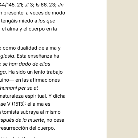
44/145, 21;
Jl
3;
Is
66, 23;
Jn
ién presente, a veces de modo
o tengáis miedo a
los que
el alma y el cuerpo en la
po como dualidad de alma y
Iglesia
. Esta enseñanza ha
e se han dado de ellas
ega
. Ha sido un lento trabajo
quino— en las afirmaciones
humani per se et
aturaleza espiritual. Y dicha
se V (1513): el alma es
a tomista subraya al mismo
spués de la muerte
, no cesa
 resurrección del cuerpo.