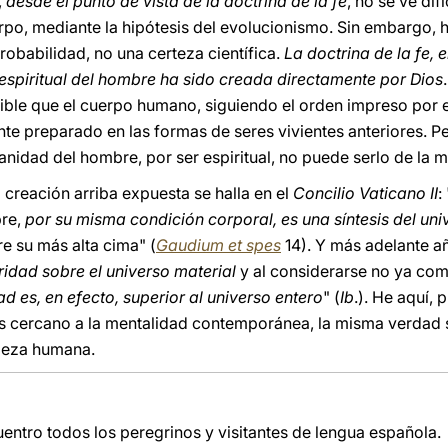
,
desde el punto de vista de la doctrina de la fe
, no se ve dif
rpo, mediante la hipótesis del evolucionismo. Sin embargo, 
robabilidad, no una certeza científica.
La doctrina de la fe,
 espiritual del hombre ha sido creada directamente por Dios
ible que el cuerpo humano, siguiendo el orden impreso por e
nte preparado en las formas de seres vivientes anteriores. P
nidad del hombre, por ser espiritual, no puede serlo de la m
 creación arriba expuesta se halla en el
Concilio Vaticano II
:
bre,
por su misma condición corporal, es una síntesis del uni
e su más alta cima" (
Gaudium et spes
14). Y más adelante a
ridad sobre el universo material
y al considerarse no ya como
dad es, en efecto, superior al universo entero
" (
Ib
.). He aquí,
s cercano a la mentalidad contemporánea, la misma verdad s
aleza humana.
entro todos los peregrinos y visitantes de lengua española.