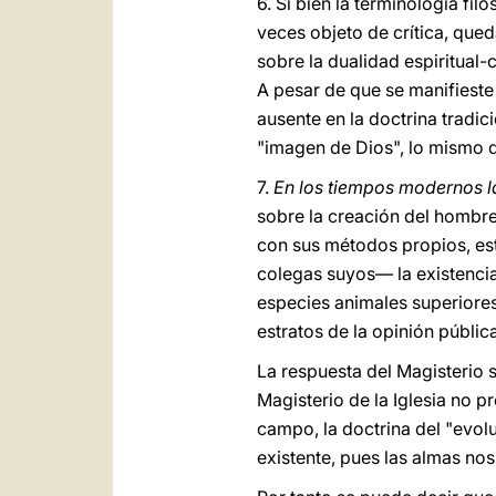
6. Si bien la terminología fi
veces objeto de crítica, que
sobre la dualidad espiritual
A pesar de que se manifieste
ausente en la doctrina tradic
"imagen de Dios", lo mismo q
7.
En los tiempos modernos la
sobre la creación del hombr
con sus métodos propios, est
colegas suyos— la existencia
especies animales superiores
estratos de la opinión pública
La respuesta del Magisterio s
Magisterio de la Iglesia no p
campo, la doctrina del "evo
existente, pues las almas no