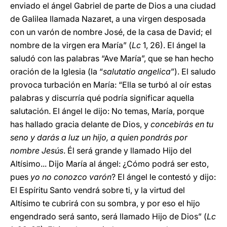
enviado el ángel Gabriel de parte de Dios a una ciudad
de Galilea llamada Nazaret, a una virgen desposada
con un varón de nombre José, de la casa de David; el
nombre de la virgen era María” (
Lc
1, 26). El ángel la
saludó con las palabras “Ave María”, que se han hecho
oración de la Iglesia (la “
salutatio angelica
”). El saludo
provoca turbación en María: “Ella se turbó al oír estas
palabras y discurría qué podría significar aquella
salutación. El ángel le dijo: No temas, María, porque
has hallado gracia delante de Dios, y
concebirás en tu
seno y darás a luz un hijo, a quien pondrás por
nombre Jesús
. Él será grande y llamado Hijo del
Altísimo... Dijo María al ángel: ¿Cómo podrá ser esto,
pues
yo no conozco varón
? El ángel le contestó y dijo:
El Espíritu Santo vendrá sobre ti, y la virtud del
Altísimo te cubrirá con su sombra, y por eso el hijo
engendrado será santo, será llamado Hijo de Dios” (
Lc