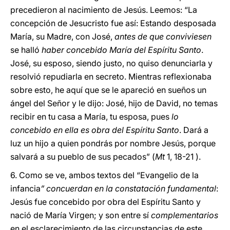
precedieron al nacimiento de Jesús. Leemos: “La
concepción de Jesucristo fue así: Estando desposada
María, su Madre, con José,
antes de que conviviesen
se halló
haber concebido María del Espíritu Santo
.
José, su esposo, siendo justo, no quiso denunciarla y
resolvió repudiarla en secreto. Mientras reflexionaba
sobre esto, he aquí que se le apareció en sueños un
ángel del Señor y le dijo: José, hijo de David, no temas
recibir en tu casa a María, tu esposa, pues
lo
concebido en ella es obra del Espíritu Santo
. Dará a
luz un hijo a quien pondrás por nombre Jesús, porque
salvará a su pueblo de sus pecados” (
Mt
1, 18-21 ).
6. Como se ve, ambos textos del “Evangelio de la
infancia
” concuerdan en la constatación fundamental
:
Jesús fue concebido por obra del Espíritu Santo y
nació de María Virgen; y son entre sí
complementarios
en el esclarecimiento de las circunstancias de este