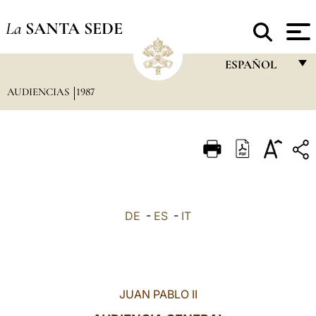
La
SANTA SEDE
ESPAÑOL
AUDIENCIAS
1987
FRANÇAIS
ENGLISH
ITALIANO
PORTUGUÊS
ESPAÑOL
DE
-
ES
-
IT
DEUTSCH
POLSKI
العربيّة
JUAN PABLO II
中文