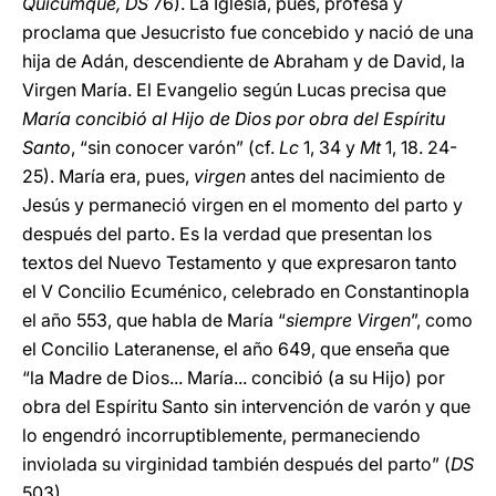
Quicumque, DS
76). La Iglesia, pues, profesa y
proclama que Jesucristo fue concebido y nació de una
hija de Adán, descendiente de Abraham y de David, la
Virgen María. El Evangelio según Lucas precisa que
María concibió al Hijo de Dios por obra del Espíritu
Santo
, “sin conocer varón” (cf.
Lc
1, 34 y
Mt
1, 18. 24-
25). María era, pues,
virgen
antes del nacimiento de
Jesús y permaneció virgen en el momento del parto y
después del parto. Es la verdad que presentan los
textos del Nuevo Testamento y que expresaron tanto
el V Concilio Ecuménico, celebrado en Constantinopla
el año 553, que habla de María “
siempre Virgen
”, como
el Concilio Lateranense, el año 649, que enseña que
“la Madre de Dios... María... concibió (a su Hijo) por
obra del Espíritu Santo sin intervención de varón y que
lo engendró incorruptiblemente, permaneciendo
inviolada su virginidad también después del parto” (
DS
503).