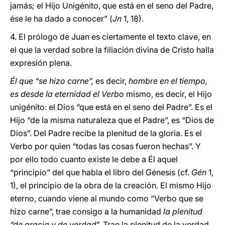
jamás; el Hijo Unigénito, que está en el seno del Padre,
ése le ha dado a conocer” (
Jn
1, 18).
4. El prólogo de Juan es ciertamente el texto clave, en
el que la verdad sobre la filiación divina de Cristo halla
expresión plena.
Él que “se hizo carne”,
es decir,
hombre en el tiempo,
es desde la eternidad el Verbo
mismo, es decir, el Hijo
unigénito: el Dios “que está en el seno del Padre”. Es el
Hijo “de la misma naturaleza que el Padre”, es “Dios de
Dios”. Del Padre recibe la plenitud de la gloria. Es el
Verbo por quien “todas las cosas fueron hechas”. Y
por ello todo cuanto existe le debe a Él aquel
“principio” del que habla el libro del Génesis (cf.
Gén
1,
1), el principio de la obra de la creación. El mismo Hijo
eterno, cuando viene al mundo como “Verbo que se
hizo carne”, trae consigo a la humanidad
la plenitud
“de gracia y de verdad
”. Trae la plenitud de la verdad