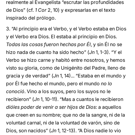
realmente al Evangelista “escrutar las profundidades
de Dios” (cf.
1 Cor
2, 10) y expresarlas en el texto
inspirado del prólogo.
3. “Al principio era el Verbo, y el Verbo estaba en Dios
y el Verbo era Dios. El estaba al principio en Dios.
Todas las cosas fueron hechas por Él
, y sin Él no se
hizo nada de cuanto ha sido hecho” (
Jn
1, 1-3). “Y el
Verbo se hizo carne y habitó entre nosotros, y hemos
visto su gloria, como de Unigénito del Padre, lleno de
gracia y de verdad” (
Jn
1, 14)... “Estaba en el mundo y
por Él fue hecho el mundo, pero el mundo
no lo
conoció
. Vino a los suyos, pero los suyos no le
recibieron” (
Jn
1, 10-11). “Mas a cuantos le recibieron
dióles poder de venir a ser hijos de Dios
: a aquellos
que creen en su nombre; que no de la sangre, ni de la
voluntad carnal, ni de la voluntad de varón, sino de
Dios, son nacidos” (
Jn
1, 12-13). “A Dios nadie lo vio