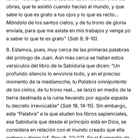
obras, que te asistió cuando hacías al mundo, y que
sabe lo que es grato a tus ojos y lo que es recto...
Mándala
de los santos cielos, y de tu trono de gloria
envíala, para que me asista en mis trabajos y venga yo
a saber lo que te es grato” (
Sab
9, 9-10).
8. Estamos, pues, muy cerca de las primeras palabras
del prólogo de Juan. Aún más cerca se hallan estos
versículos del libro de la Sabiduría que dicen: “Un
profundo silencio lo envolvía todo, y en el preciso
momento de la medianoche
, tu Palabra omnipotente
de los cielos
, de tu trono real... se lanzó en medio de la
tierra destinada a la ruina llevando por aguda espada
tu decreto irrevocable” (
Sab
18, 14-15). Sin embargo,
esta “Palabra” a la que aluden los libros sapienciales,
esa Sabiduría que desde el principio está en Dios, se
considera en relación con el mundo creado que ella
ordena y dirige (cf
. Prov
8, 22-27).
En el Evangelio de