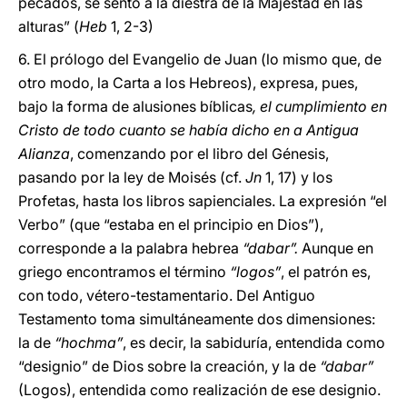
pecados, se sentó a la diestra de la Majestad en las
alturas” (
Heb
1, 2-3)
6. El prólogo del Evangelio de Juan (lo mismo que, de
otro modo, la Carta a los Hebreos), expresa, pues,
bajo la forma de alusiones bíblicas
, el cumplimiento en
Cristo de todo cuanto se había dicho en a Antigua
Alianza
, comenzando por el libro del Génesis,
pasando por la ley de Moisés (cf.
Jn
1, 17) y los
Profetas, hasta los libros sapienciales. La expresión “el
Verbo” (que “estaba en el principio en Dios”),
corresponde a la palabra hebrea
“dabar”.
Aunque en
griego encontramos el término
“logos”
, el patrón es,
con todo, vétero-testamentario. Del Antiguo
Testamento toma simultáneamente dos dimensiones:
la de
“hochma”
, es decir, la sabiduría, entendida como
“designio” de Dios sobre la creación, y la de
“dabar”
(Logos), entendida como realización de ese designio.