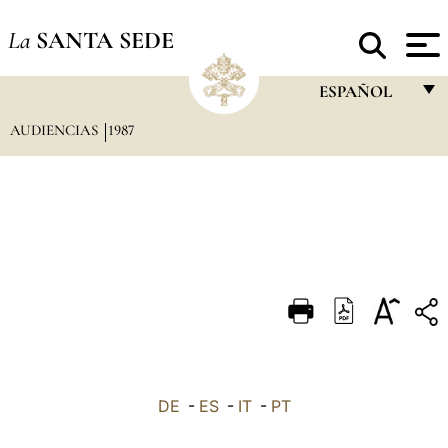
La
SANTA SEDE
ESPAÑOL
AUDIENCIAS
1987
FRANÇAIS
ENGLISH
ITALIANO
PORTUGUÊS
ESPAÑOL
DEUTSCH
POLSKI
العربيّة
DE
-
ES
-
IT
-
PT
中文