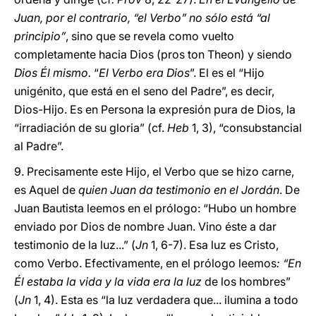
Juan, por el contrario, “el Verbo” no sólo está “al
principio”
, sino que se revela como vuelto
completamente hacia Dios (pros ton Theon) y siendo
Dios Él mismo.
“
El Verbo era Dios
”. El es el “Hijo
unigénito, que está en el seno del Padre”, es decir,
Dios-Hijo. Es en Persona la expresión pura de Dios, la
“irradiación de su gloria” (cf.
Heb
1, 3), “consubstancial
al Padre”.
9. Precisamente este Hijo, el Verbo que se hizo carne,
es Aquel de
quien Juan da testimonio en el Jordán
. De
Juan Bautista leemos en el prólogo: “Hubo un hombre
enviado por Dios de nombre Juan. Vino éste a dar
testimonio de la luz...” (
Jn
1, 6-7). Esa luz es Cristo,
como Verbo. Efectivamente, en el prólogo leemos
: “En
Él estaba la vida y la vida era la luz
de los hombres”
(
Jn
1, 4). Esta es “la luz verdadera que... ilumina a todo