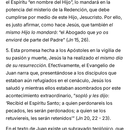
el Espíritu “en nombre del Hijo”, lo mandará en la
potencia del misterio de la Redención, que debe
cumplirse por medio de este Hijo, Jesucristo. Por ello,
es justo afirmar, como hace Jesús, que también
el
mismo Hijo lo mandará
: “el Abogado que
yo os
enviaré
de parte del Padre” (
Jn
15, 26).
5. Esta promesa hecha a los Apóstoles en la vigilia de
su pasión y muerte, Jesús la ha realizado
el mismo día
de su resurrección.
Efectivamente, el Evangelio de
Juan narra que, presentándose a los discípulos que
estaban aún refugiados en el cenáculo, Jesús los
saludó y mientras ellos estaban asombrados por este
acontecimiento extraordinario, “
sopló y les dijo
:
‘Recibid el Espíritu Santo; a quien perdonareis los
pecados, les serán perdonados; a quien se los
retuviereis, les serán retenidos’” (
Jn
20, 22 - 23).
En el texto de Juan existe un subrayado teológico, que