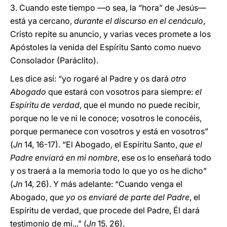
3. Cuando este tiempo —o sea, la “hora” de Jesús—
está ya cercano,
durante el discurso en el cenáculo
,
Cristo repite su anuncio, y varias veces promete a los
Apóstoles la venida del Espíritu Santo como nuevo
Consolador (Paráclito).
Les dice así: “yo rogaré al Padre y os dará
otro
Abogado
que estará con vosotros para siempre:
el
Espíritu de verdad
, que el mundo no puede recibir,
porque no le ve ni le conoce; vosotros le conocéis,
porque permanece con vosotros y está en vosotros”
(
Jn
14, 16-17). “El Abogado, el Espíritu Santo,
que el
Padre enviará en mi nombre
, ese os lo enseñará todo
y os traerá a la memoria todo lo que yo os he dicho”
(
Jn
14, 26). Y más adelante: “Cuando venga el
Abogado,
que yo os enviaré de parte del Padre
, el
Espíritu de verdad, que procede del Padre, Él dará
testimonio de mí...” (
Jn
15, 26).