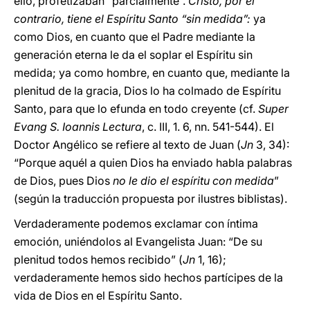
ello, profetizaban “parcialmente”.
Cristo, por el
contrario, tiene el Espíritu Santo “sin medida”:
ya
como Dios, en cuanto que el Padre mediante la
generación eterna le da el soplar el Espíritu sin
medida; ya como hombre, en cuanto que, mediante la
plenitud de la gracia, Dios lo ha colmado de Espíritu
Santo, para que lo efunda en todo creyente (cf.
Super
Evang S. Ioannis Lectura
, c. III, 1. 6, nn. 541-544). El
Doctor Angélico se refiere al texto de Juan (
Jn
3, 34):
“Porque aquél a quien Dios ha enviado habla palabras
de Dios, pues Dios
no le dio el espíritu con medida
”
(según la traducción propuesta por ilustres biblistas).
Verdaderamente podemos exclamar con íntima
emoción, uniéndolos al Evangelista Juan: “De su
plenitud todos hemos recibido” (
Jn
1, 16);
verdaderamente hemos sido hechos partícipes de la
vida de Dios en el Espíritu Santo.