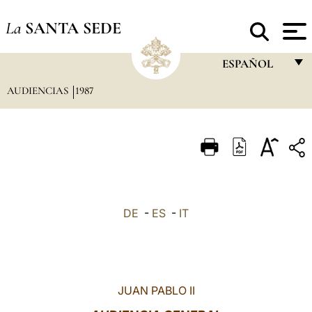
La
SANTA SEDE
ESPAÑOL
AUDIENCIAS
1987
FRANÇAIS
ENGLISH
ITALIANO
PORTUGUÊS
ESPAÑOL
DE
-
ES
-
IT
DEUTSCH
POLSKI
العربيّة
JUAN PABLO II
中文