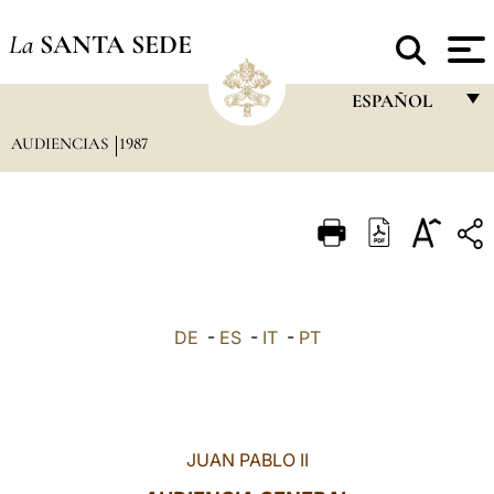
La
SANTA SEDE
ESPAÑOL
AUDIENCIAS
1987
FRANÇAIS
ENGLISH
ITALIANO
PORTUGUÊS
ESPAÑOL
DE
-
ES
-
IT
-
PT
DEUTSCH
POLSKI
العربيّة
JUAN PABLO II
中文