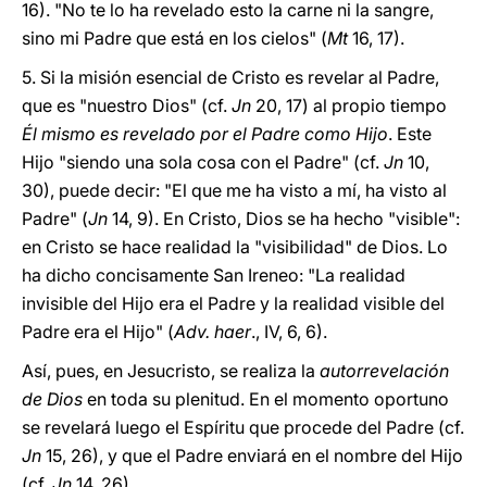
16). "No te lo ha revelado esto la carne ni la sangre,
sino mi Padre que está en los cielos" (
Mt
16, 17).
5. Si la misión esencial de Cristo es revelar al Padre,
que es "nuestro Dios" (cf.
Jn
20, 17) al propio tiempo
Él mismo es revelado por el Padre como Hijo
. Este
Hijo "siendo una sola cosa con el Padre" (cf.
Jn
10,
30), puede decir: "El que me ha visto a mí, ha visto al
Padre" (
Jn
14, 9). En Cristo, Dios se ha hecho "visible":
en Cristo se hace realidad la "visibilidad" de Dios. Lo
ha dicho concisamente San Ireneo: "La realidad
invisible del Hijo era el Padre y la realidad visible del
Padre era el Hijo" (
Adv. haer
., IV, 6, 6).
Así, pues, en Jesucristo, se realiza la
autorrevelación
de Dios
en toda su plenitud. En el momento oportuno
se revelará luego el Espíritu que procede del Padre (cf.
Jn
15, 26), y que el Padre enviará en el nombre del Hijo
(cf.
Jn
14, 26).