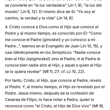
se convierte en "la luz verdadera" (
Jn
1, 9), "la luz del
mundo" (
Jn
8, 12). El mismo dice de Sí: "Yo soy el
camino, la verdad y la vida" (
Jn
14, 6).
4. Cristo conoce a Dios
como el Hijo que conoce al
Padre
y al mismo tiempo
, es conocido por Él
: "Como
me conoce el Padre (
ginoskei
) y yo conozco a mi
Padre...", leemos en el Evangelio de Juan (
Jn
10, 15), y
casi idénticamente en los Sinópticos: "Nadie conoce
bien al Hijo (
epiginoskei
) sino el Padre, ni al Padre le
conoce bien nadie sino el Hijo, y aquel a quien el Hijo
se lo quiera revelar" (
Mt
11, 27; cf.
Lc
10, 22).
Por tanto, Cristo,
el Hijo
, que conoce al Padre,
revela
al Padre
. Y, al mismo tiempo,
el Hijo es revelado por el
Padre
. Jesús mismo, después de la confesión de
Cesarea de Filipo, lo hace notar a Pedro, quien lo
reconoce como "el Cristo, el Hijo de Dios vivo" (
Mt
16,