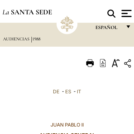
La
SANTA SEDE
ESPAÑOL
AUDIENCIAS
1988
FRANÇAIS
ENGLISH
ITALIANO
PORTUGUÊS
ESPAÑOL
DE
-
ES
-
IT
DEUTSCH
POLSKI
العربيّة
JUAN PABLO II
中文